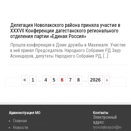
Делегация Новолакского района приняла участие в
XXXVII Конференции дагестанского регионального
отделения партии «Единая Россия»
Прошла конференция в Доме дружбы в Махачкале. Участие
в ней принял Председатель Народного Собрания РД Заур
Аскендеров, депутаты Народного Собрания РД, [...]
...
...
<
1
4
5
6
7
8
2026
›
Администрация МО
Контакты
Электронный
Главная
адрес
:
novolakrayon@e-
Новости