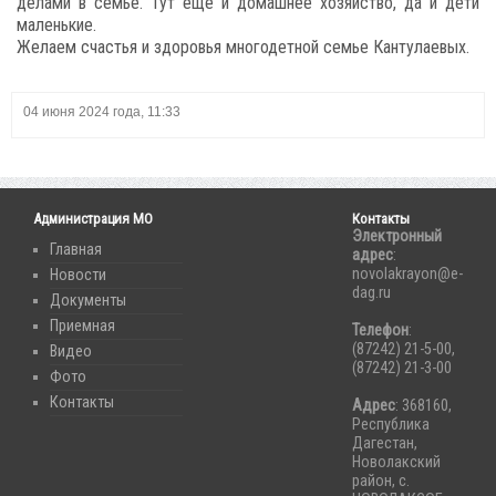
делами в семье. Тут еще и домашнее хозяйство, да и дети
маленькие.
Желаем счастья и здоровья многодетной семье Кантулаевых.
04 июня 2024 года, 11:33
Администрация МО
Контакты
Электронный
Главная
адрес
:
novolakrayon@e-
Новости
dag.ru
Документы
Приемная
Телефон
:
(87242) 21-5-00,
Видео
(87242) 21-3-00
Фото
Контакты
Адрес
: 368160,
Республика
Дагестан,
Новолакский
район, с.