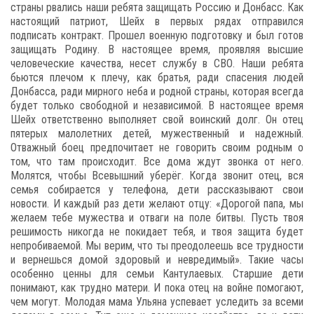
страны рвались наши ребята защищать Россию и Донбасс. Как
настоящий патриот, Шейх в первых рядах отправился
подписать контракт. Прошел военную подготовку и был готов
защищать Родину. В настоящее время, проявляя высшие
человеческие качества, несет службу в СВО. Наши ребята
бьются плечом к плечу, как братья, ради спасения людей
Донбасса, ради мирного неба и родной страны, которая всегда
будет только свободной и независимой. В настоящее время
Шейх ответственно выполняет свой воинский долг. Он отец
пятерых малолетних детей, мужественный и надежный.
Отважный боец предпочитает не говорить своим родным о
том, что там происходит. Все дома ждут звонка от него.
Молятся, чтобы Всевышний уберёг. Когда звонит отец, вся
семья собирается у телефона, дети рассказывают свои
новости. И каждый раз дети желают отцу: «Дорогой папа, мы
желаем тебе мужества и отваги на поле битвы. Пусть твоя
решимость никогда не покидает тебя, и твоя защита будет
непробиваемой. Мы верим, что ты преодолеешь все трудности
и вернешься домой здоровый и невредимый». Такие часы
особенно ценны для семьи Кантулаевых. Старшие дети
понимают, как трудно матери. И пока отец на войне помогают,
чем могут. Молодая мама Ульяна успевает уследить за всеми