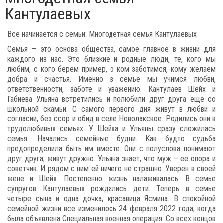
Кантулаевых
Все начинается с семьи: Многодетная семья Кантулаевых
Семья – это основа общества, самое главное в жизни для
каждого из нас. Это близкие и родные люди, те, кого мы
любим, с кого берем пример, о ком заботимся, кому желаем
добра и счастья. Именно в семье мы учимся любви,
ответственности, заботе и уважению. Кантулаев Шейх и
Габиева Ульяна встретились и полюбили друг друга еще со
школьной скамьи. С самого первого дня живут в любви и
согласии, без ссор и обид в селе Новолакское. Родились они в
трудолюбивых семьях. У Шейха и Ульяны сразу сложилась
семья. Начались семейные будни. Как будто судьба
предопределила быть им вместе. Они с полуслова понимают
друг друга, живут дружно. Ульяна знает, что муж – ее опора и
советчик. И рядом с ним ей ничего не страшно. Уверен в своей
жене и Шейх. Постепенно жизнь налаживалась. В семье
супругов Кантулаевых рождались дети. Теперь в семье
четыре сына и одна дочка, красавица Ясмина. В спокойной
семейной жизни все изменилось 24 февраля 2022 года, когда
была объявлена Специальная военная операция. Со всех концов