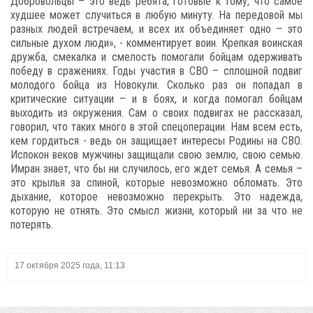
Добровольцы – это ведь ребята, готовые к тому, что самое
худшее может случиться в любую минуту. На передовой мы
разных людей встречаем, и всех их объединяет одно – это
сильные духом люди», - комментирует воин. Крепкая воинская
дружба, смекалка и смелость помогали бойцам одерживать
победу в сражениях. Годы участия в СВО – сплошной подвиг
молодого бойца из Новокули. Сколько раз он попадал в
критические ситуации – и в боях, и когда помогал бойцам
выходить из окружения. Сам о своих подвигах не рассказал,
говорил, что таких много в этой спецоперации. Нам всем есть,
кем гордиться - ведь он защищает интересы Родины на СВО.
Испокон веков мужчины защищали свою землю, свою семью.
Имран знает, что бы ни случилось, его ждет семья. А семья –
это крылья за спиной, которые невозможно обломать. Это
дыхание, которое невозможно перекрыть. Это надежда,
которую не отнять. Это смысл жизни, который ни за что не
потерять.
17 октября 2025 года, 11:13