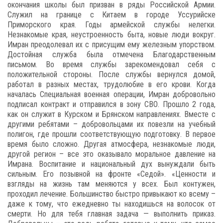
окончания школы был призван в ряды Российской Армии.
Служил на границе с Китаем в городе Уссурийске
Приморского края. Годы армейской службы нелегки.
Незнакомые края, неустроенность быта, новые люди вокруг.
Имран преодолевал их с присущим ему железным упорством.
Достойная служба была отмечена Благодарственным
письмом. Во время службы зарекомендовал себя с
положительной стороны. После службы вернулся домой,
работал в разных местах, трудолюбие в его крови. Когда
началась Специальная военная операции, Имран добровольно
подписал контракт и отправился в зону СВО. Прошло 2 года,
как он служит в Курском и Брянском направлениях. Вместе с
другими ребятами – добровольцами их повезли на учебный
полигон, где прошли соответствующую подготовку. В первое
время было сложно. Другая атмосфера, незнакомые люди,
другой регион – все это оказывало моральное давление на
Имрана. Воспитание и национальный дух вынуждали быть
сильным. Его позывной на фронте «Седой». «Ценности и
взгляды на жизнь там меняются у всех. Был контужен,
проходил лечение. Большинство быстро привыкают ко всему –
даже к тому, что ежедневно ты находишься на волосок от
смерти. Но для тебя главная задача — выполнить приказ.