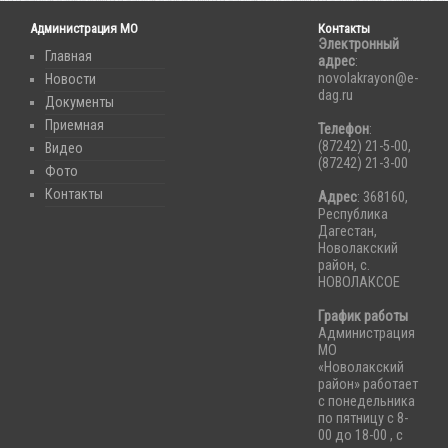
Администрация МО
Контакты
Электронный
Главная
адрес
:
novolakrayon@e-
Новости
dag.ru
Документы
Приемная
Телефон
:
(87242) 21-5-00,
Видео
(87242) 21-3-00
Фото
Контакты
Адрес
: 368160,
Республика
Дагестан,
Новолакский
район, с.
НОВОЛАКСОЕ
График работы
Администрация
МО
«Новолакский
район» работает
с понедельника
по пятницу с 8-
00 до 18-00 , с