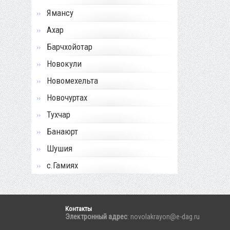
Ямансу
Ахар
Барчхойотар
Новокули
Новомехельта
Новочуртах
Тухчар
Банаюрт
Шушия
с.Гамиях
Контакты
Электронный адрес
: novolakrayon@e-dag.ru