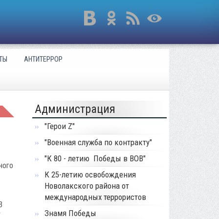
ТЫ
АНТИТЕРРОР
Администрация
я
"Герои Z"
"Военная служба по контракту"
"К 80 - летию Победы в ВОВ"
ного
К 25-летию освобождения
Новолакского района от
международных террористов
3
Знамя Победы
т