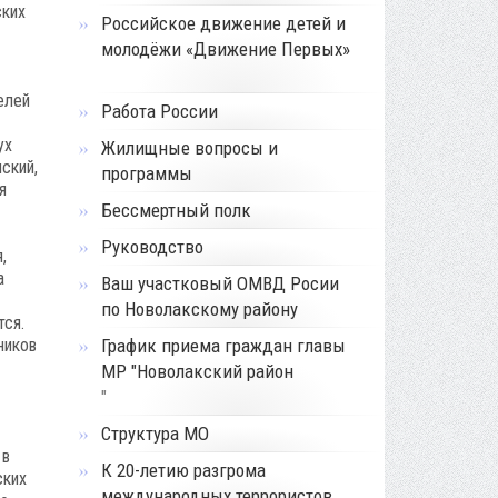
ских
Российское движение детей и
молодёжи «Движение Первых»
елей
Работа России
ух
Жилищные вопросы и
ский,
программы
я
Бессмертный полк
Руководство
,
а
Ваш участковый ОМВД Росии
по Новолакскому району
тся.
ников
График приема граждан главы
МР "Новолакский район
"
Структура МО
 в
К 20-летию разгрома
ских
международных террористов