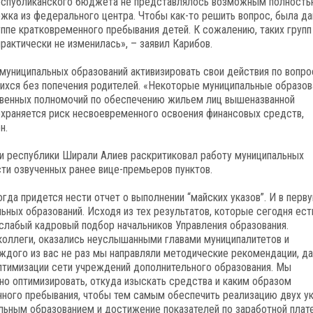
республиканского бюджета не представлялось возможным полност
жка из федерального центра. Чтобы как-то решить вопрос, была да
уппе кратковременного пребывания детей. К сожалению, таких групп
рактически не изменилась», – заявил Карибов.
муниципальных образований активизировать свои действия по вопро
шихся без попечения родителей. «Некоторые муниципальные образов
твенных полномочий по обеспечению жильем лиц вышеназванной
сохраняется риск несвоевременного освоения финансовых средств,
н.
ки республики Ширали Алиев раскритиковал работу муниципальных
сти озвученных ранее вице-премьеров пунктов.
огда придется нести отчет о выполнении “майских указов”. И в перв
ьных образований. Исходя из тех результатов, которые сегодня ест
 слабый кадровый подбор начальников Управления образования.
коллеги, оказались неуслышанными главами муниципалитетов и
аждого из вас не раз мы направляли методические рекомендации, д
оптимизации сети учреждений дополнительного образования. Мы
о оптимизировать, откуда изыскать средства и каким образом
нного пребывания, чтобы тем самым обеспечить реализацию двух у
льным образованием и достижение показателей по заработной плате