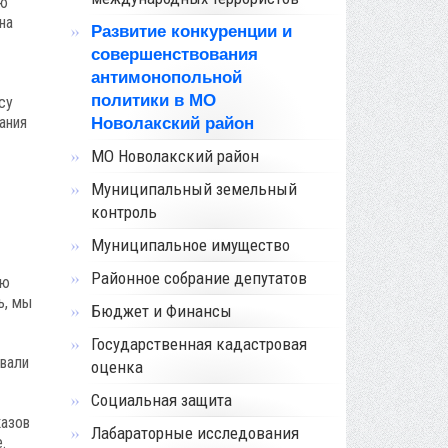
ью
на
Развитие конкуренции и
совершенствования
антимонопольной
политики в МО
су
ания
Новолакский район
МО Новолакский район
Муниципальный земельный
контроль
Муниципальное имущество
Районное собрание депутатов
ую
ь, мы
Бюджет и Финансы
Государственная кадастровая
авали
оценка
Социальная защита
казов
Лабараторные исследования
.