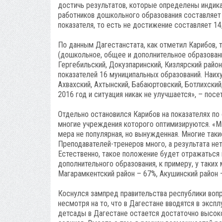
достичь результатов, которые определены индика
работников дошкольного образования составляет 
показателя, то есть не достижение составляет 14
По данным Дагестанстата, как отметил Карибов, 
(дошкольное, общее и дополнительное образовани
Гергебильский, Докузпаринский, Кизлярский район
показателей 16 муниципальных образований. Наиху
Ахвахский, Ахтынский, Бабаюртовский, Ботлихский,
2016 год и ситуация никак не улучшается», – посе
Отдельно остановился Карибов на показателях по
многие учреждения которого оптимизируются. «М
мера не популярная, но вынужденная. Многие так
Преподавателей-тренеров много, а результата нет
Естественно, такое положение будет отражаться 
дополнительного образования, к примеру, у таких
Магарамкентский район – 67%, Акушинский район –
Коснулся зампред правительства республики вопр
несмотря на то, что в Дагестане вводятся в эксп
детсады в Дагестане остается достаточно высоко