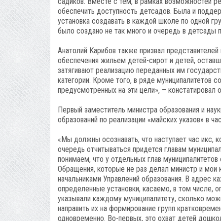
садиков. Вместе с тем, в рамках возможностей 
обеспечить доступность детсадов. Была и поддер
установка создавать в каждой школе по одной гр
было создано не так много и очередь в детсады п
Анатолий Карибов также призвал представителей 
обеспечения жильем детей-сирот и детей, остав
затягивают реализацию переданных им государс
категории. Кроме того, в ряде муниципалитетов 
предусмотренных на эти цели», – констатировал о
Первый заместитель министра образования и нау
образований по реализации «майских указов» в ча
«Мы должны осознавать, что наступает час икс, к
очередь отчитываться придется главам муниципал
понимаем, что у отдельных глав муниципалитетов
Обращения, которые не раз делал министр и мои 
начальниками Управлений образования. В адрес к
определенные установки, касаемо, в том числе, 
указывали каждому муниципалитету, сколько можн
направить их на формирование групп кратковреме
одновременно. Во-первых, это охват детей дошко