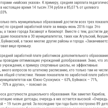
торами «майских указов». К примеру, средняя зарплата педагогиче
в настоящее время 14 тысяч 774 рубля и 85,07 % от целевого
,03%.
только пять муниципальных образований достигли всех трех показат
е) по средней заработной плате за январь-июнь 2016 года. Это
ы, а также города Хасавюрт и Кизилюрт. Вместе с тем, достигли дв
дшие показатели в 30 муниципалитетах, таких как Агульский, Акушин
 Буйнакский, а также многие другие районы и города. «Заканчиваетс
товал вице-премьер.
 средней заработной плате работников дополнительного образования
ы проводим оптимизацию учреждений допобразования. Знаю, что эт
ие учреждения, к примеру спортивные школы, не эффективные.
, много вопросов по штатному расписанию, кто только там не числи
на общей статистике. Низкие показатели по заработной плате работ
 муниципалитетов как Южно-Сухокумск – 63%, Буйнакск – 71%,
 70% и других», – пояснил он.
оса доступности дошкольного образования. Как заметил Карибов,
луатацию новые детсады, очередь в них остается высокой. «Очередь
й – 19 тысяч детей. За последние три года было построено 89 дет