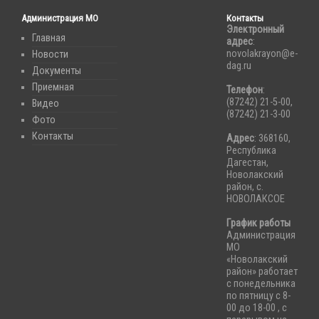
Администрация МО
Контакты
Электронный
Главная
адрес
:
novolakrayon@e-
Новости
dag.ru
Документы
Приемная
Телефон
:
(87242) 21-5-00,
Видео
(87242) 21-3-00
Фото
Контакты
Адрес
: 368160,
Республика
Дагестан,
Новолакский
район, с.
НОВОЛАКСОЕ
График работы
Администрация
МО
«Новолакский
район» работает
с понедельника
по пятницу с 8-
00 до 18-00 , с