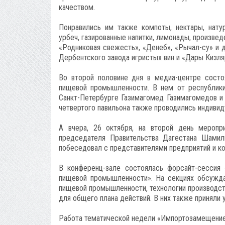
качеством.
Понравились им также компоты, нектары, нату
урбеч, газированные напитки, лимонады, произве
«Родниковая свежесть», «Денеб», «Рычал-су» и 
Дербентского завода игристых вин и «Дары Кизля
Во второй половине дня в медиа-центре сост
пищевой промышленности. В нем от республики 
Санкт-Петербурге Газимагомед Газимагомедов и 
четвертого павильона также проводились индиви
А вчера, 26 октября, на второй день меропр
председателя Правительства Дагестана Шамиль
побеседовал с представителями предприятий и к
В конференц-зале состоялась форсайт-сессия
пищевой промышленности». На секциях обсужда
пищевой промышленности, технологии производств
для общего плана действий. В них также приняли 
Работа тематической недели «Импортозамещение 