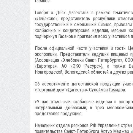
Гасанов.
Говоря о Днях Дагестана в рамках тематиче
«Ленэкспо», представитель республики отмети
государственный и смешанный бизнес, привезли
колбасные и кондитерские изделия, мясные ко
подчеркнул Гасанов и пригласил всех участников
После официальной части участники и гости Ц
экспозиции. Представители ведущих пищевых п
(Ассоциация «Хлебопеки Санкт-Петербурга», ООО
«Евротара», АО «ЭКО Ресурс»), а также Бел
Новгородской, Вологодской областей и других р
Об ассортименте дагестанской продукции учас
«Торговый дом «Дагестан» Сулейман Гамидов.
«У нас отменные колбасные изделия в ассорти
натуральными добавками, в трех мясокомбина
представляя продукцию.
Начальник отдела регионов РФ Управления стран
правительства Санкт-Петербурга Артур Маджар и 