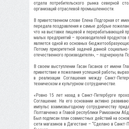
отдела потребительского рынка северной сто
организаций отраслевой промышленности.
В приветственном слове Елена Подгорная от имен
передала поздравления и самые добрые пожелания
что на выставке пищевой и перерабатывающей пр
малых предприятий – производителей продуктов п
является одной из основных бюджетообразующих,
Потому приоритетной задачей данной социально-
отечественного производителя», – подчеркнула П
В своем выступлении Гасан Гасанов от имени Гл
приветствие и пожелания успешной работы, выра
в реализации Соглашения между Санкт-Петер
техническом и культурном сотрудничестве.
«Ровно 15 лет назад в Санкт-Петербурге прох
Соглашение. На его основании активно развива
импульс взаимовыгодному сотрудничеству прид
Полтавченко и Главой республики Рамазаном Абд
Был подписан план совместных действий на основ
сети магазинов в Дагестане – “Сделано в Санкт-П