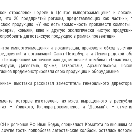
ской отраслевой недели в Центре импортозамещения и локали
л, что 20 предприятий региона, представляющих как частный, 
 свою продукцию. «У нас есть возможность произвести компоты, 
нсервы, коньяки, вина и другую экологически чистую продукци
 попробовать дагестанскую продукцию в рамках презентации.
ентра импортозамещения и локализации, произвели обход выстав
редприятий и организаций Санкт-Петербурга и Ленинградской об
 «Пискаревский молочный завод», молочный комбинат «Галактика»
аруси, Дагестана, Крыма, Татарстана, Архангельской, Псков
егионов продемонстрировали свою продукцию и оборудование.
тникам выставки рассказал заместитель генерального директор
менте, которые изготовлены из мяса, выращенного в республи
тах – Урицкого, Кизлярагрокомплекса и “Дарман”», – отмети
 СН и регионов РФ Иван Бодак, специалист Комитета по внешним с
другие гости, попробовав дагестанские колбасы, остались доволь