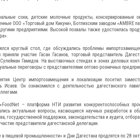
ральные соки, детские молочные продукты, консервированные о
денные ООО «Торговый дом Кикуни», Ботлихским заводом «AMBRE nat
другими предприятиями. Высокой похвалы также удостоилась прод
ра».
оялся круглый стол, где обсуждались проблемы импортозамеще
приняли участие Гасан Гасанов, торговый представитель Дагест
Сулейман Гамидов. На выставочных стендах и зонах деловых конт
дуальные переговоры с представителями оптово-розничных предприя
иятия Центр импортозамещения и локализации посетил замест
 Исаев. Он ознакомился с деятельностью дагестанского павил
оллегами.
 «FoodNet – платформа НТИ развития конкурентоспособных про
лись актуальные вопросы, касающиеся научных разработок в об
а, государственной поддержки, законодательства и аудита, отбора
участие представители дагестанской делегации.
в пищевой промышленности» и Дни Дагестана продлятся по 28 окт