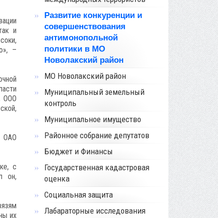
Развитие конкуренции и
зации
совершенствования
так и
антимонопольной
соки,
политики в МО
ю», –
Новолакский район
МО Новолакский район
очной
ласти
Муниципальный земельный
, ООО
контроль
ской,
Муниципальное имущество
Районное собрание депутатов
а ОАО
Бюджет и Финансы
ке, с
Государственная кадастровая
л он,
оценка
Социальная защита
вязям
Лабараторные исследования
ны их