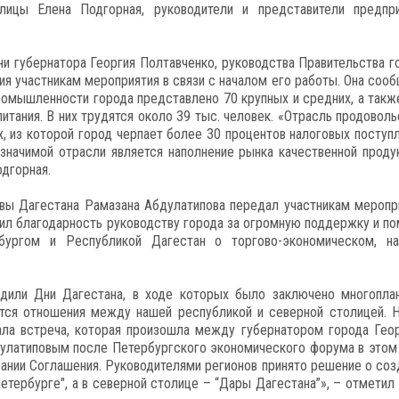
лицы Елена Подгорная, руководители и представители предпри
и губернатора Георгия Полтавченко, руководства Правительства г
 участникам мероприятия в связи с началом его работы. Она сооб
омышленности города представлено 70 крупных и средних, а такж
итания. В них трудятся около 39 тыс. человек. «Отрасль продоволь
 из которой город черпает более 30 процентов налоговых поступл
значимой отрасли является наполнение рынка качественной проду
одгорная.
авы Дагестана Рамазана Абдулатипова передал участникам меропр
зил благодарность руководству города за огромную поддержку и п
бургом и Республикой Дагестан о торгово-экономическом, на
одили Дни Дагестана, в ходе которых было заключено многопла
ются отношения между нашей республикой и северной столицей. 
ала встреча, которая произошла между губернатором города Гео
улатиповым после Петербургского экономического форума в этом 
ании Соглашения. Руководителями регионов принято решение о соз
етербурге", а в северной столице – “Дары Дагестана”», – отметил 