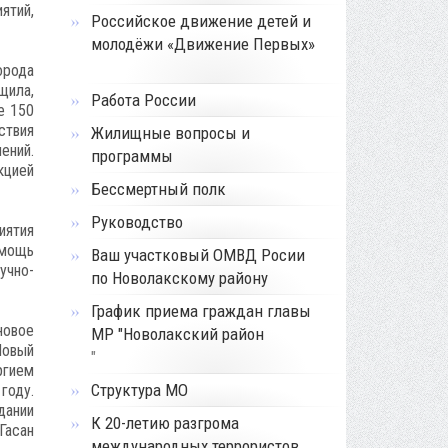
ятий,
Российское движение детей и
молодёжи «Движение Первых»
орода
щила,
Работа России
е 150
ствия
Жилищные вопросы и
ений.
программы
кцией
Бессмертный полк
Руководство
иятия
омощь
Ваш участковый ОМВД Росии
учно-
по Новолакскому району
График приема граждан главы
новое
МР "Новолакский район
Новый
"
ргием
Структура МО
году.
дании
К 20-летию разгрома
Гасан
международных террористов