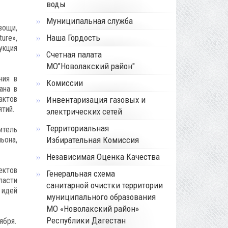
воды
Муниципальная служба
вощи,
Наша Гордость
ure»,
укция
Счетная палата
МО"Новолакский район"
ния в
Комиссии
ана в
актов
Инвентаризация газовых и
тий.
электрических сетей
Территориальная
итель
ьона,
Избирательная Комиссия
Независимая Оценка Качества
ектов
Генеральная схема
ласти
санитарной очистки территории
 идей
муниципального образования
МО «Новолакский район»
Республики Дагестан
ября.