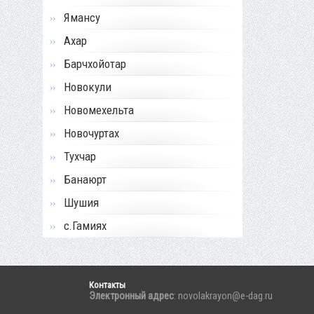
Ямансу
Ахар
Барчхойотар
Новокули
Новомехельта
Новочуртах
Тухчар
Банаюрт
Шушия
с.Гамиях
Контакты
Электронный адрес
: novolakrayon@e-dag.ru