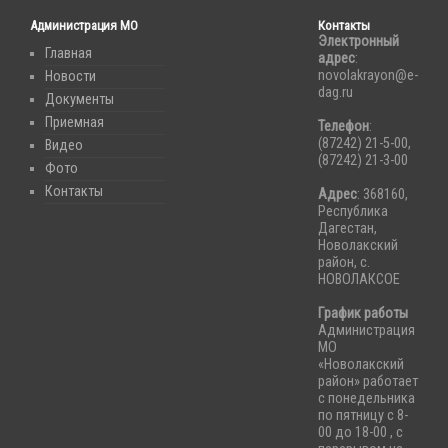
Администрация МО
Контакты
Электронный
Главная
адрес
:
novolakrayon@e-
Новости
dag.ru
Документы
Приемная
Телефон
:
(87242) 21-5-00,
Видео
(87242) 21-3-00
Фото
Контакты
Адрес
: 368160,
Республика
Дагестан,
Новолакский
район, с.
НОВОЛАКСОЕ
График работы
Администрация
МО
«Новолакский
район» работает
с понедельника
по пятницу с 8-
00 до 18-00 , с