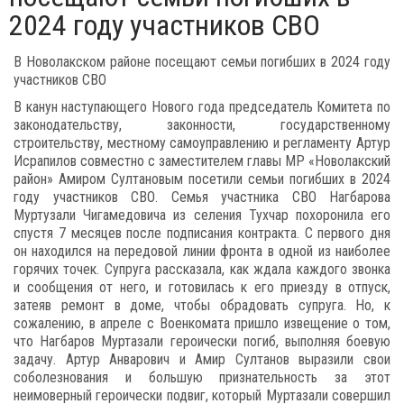
2024 году участников СВО
В Новолакском районе посещают семьи погибших в 2024 году
участников СВО
В канун наступающего Нового года председатель Комитета по
законодательству, законности, государственному
строительству, местному самоуправлению и регламенту Артур
Исрапилов совместно с заместителем главы МР «Новолакский
район» Амиром Султановым посетили семьи погибших в 2024
году участников СВО. Семья участника СВО Нагбарова
Муртузали Чигамедовича из селения Тухчар похоронила его
спустя 7 месяцев после подписания контракта. С первого дня
он находился на передовой линии фронта в одной из наиболее
горячих точек. Супруга рассказала, как ждала каждого звонка
и сообщения от него, и готовилась к его приезду в отпуск,
затеяв ремонт в доме, чтобы обрадовать супруга. Но, к
сожалению, в апреле с Военкомата пришло извещение о том,
что Нагбаров Муртазали героически погиб, выполняя боевую
задачу. Артур Анварович и Амир Султанов выразили свои
соболезнования и большую признательность за этот
неимоверный героически подвиг, который Муртазали совершил