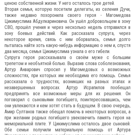
ценою собственной жизни. У него осталось трое детей.
Вторая семья, которую посетили делегаты, из селения Дучи,
также недавно похоронила своего героя - Магомедова
Цикимуслима Абдулкариновича. Он ушёл добровольцем в зону
СВО, прошёл учения и через несколько недель отправился в
зону боевых действий. Как рассказала супруга, через
некоторое время, связь с ним оборвалась, семья долго
пыталась найти хоть какую-нибудь информацию о нем и, спустя
два месяца, семья Цикимуслима узнала о его гибели.
Супруга героя рассказывала о своём муже с большим
трепетом и необъятной болью. Выразив слова соболезнования,
Артур Анварович спросил у Магомедовых о возможных
сложностях, при которых им необходима его помощь. Семья
рассказала о трудностях, возникших на разных этапах и
незавершенных вопросах. Артур Исрапилов пообещал
предпринять все возможные меры для их решения. Он
поговорил с сыновьями погибшего, поинтересовавшись, чем
они увлекаются и кем хотят стать в будущем. В свою очередь,
Амир Султанов также обещал помочь в некоторых вопросах, а
при желании родных погибшего увековечить память героя на
мемориальной плите. У Цикимуслима осталось двое сыновей.
Обе семьи получили материальную помощь от Артура