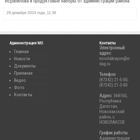
Исрапилова и продуктовые наборы от администрации района.
28 декабря 2024 года, 11:36
Администрация МО
Контакты
Электронный
Главная
адрес
:
novolakrayon@e-
Новости
dag.ru
Документы
Приемная
Телефон
:
(87242) 21-5-00,
Видео
(87242) 21-3-00
Фото
Контакты
Адрес
: 368160,
Республика
Дагестан,
Новолакский
район, с.
НОВОЛАКСОЕ
График работы
Администрация