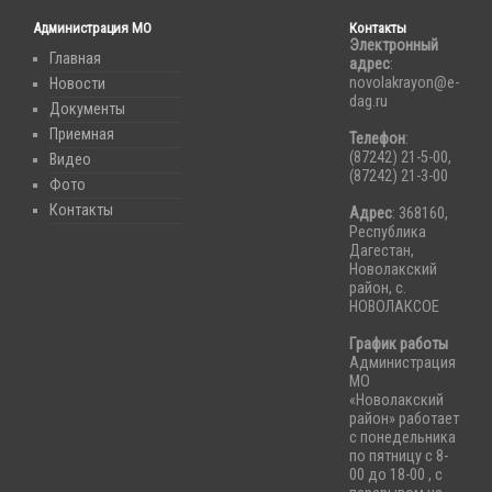
Администрация МО
Контакты
Электронный
Главная
адрес
:
novolakrayon@e-
Новости
dag.ru
Документы
Приемная
Телефон
:
(87242) 21-5-00,
Видео
(87242) 21-3-00
Фото
Контакты
Адрес
: 368160,
Республика
Дагестан,
Новолакский
район, с.
НОВОЛАКСОЕ
График работы
Администрация
МО
«Новолакский
район» работает
с понедельника
по пятницу с 8-
00 до 18-00 , с