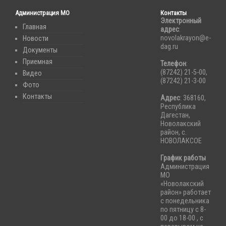
Администрация МО
Контакты
Электронный
Главная
адрес
:
novolakrayon@e-
Новости
dag.ru
Документы
Приемная
Телефон
:
(87242) 21-5-00,
Видео
(87242) 21-3-00
Фото
Контакты
Адрес
: 368160,
Республика
Дагестан,
Новолакский
район, с.
НОВОЛАКСОЕ
График работы
Администрация
МО
«Новолакский
район» работает
с понедельника
по пятницу с 8-
00 до 18-00 , с