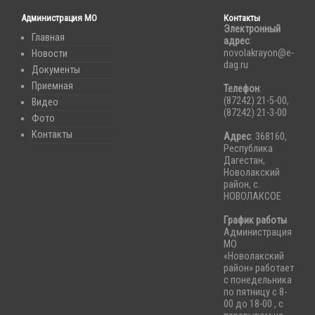
Администрация МО
Контакты
Электронный
Главная
адрес
:
novolakrayon@e-
Новости
dag.ru
Документы
Приемная
Телефон
:
(87242) 21-5-00,
Видео
(87242) 21-3-00
Фото
Контакты
Адрес
: 368160,
Республика
Дагестан,
Новолакский
район, с.
НОВОЛАКСОЕ
График работы
Администрация
МО
«Новолакский
район» работает
с понедельника
по пятницу с 8-
00 до 18-00 , с