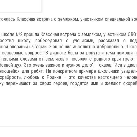
оялась Классная встреча с земляком, участником специальной во
й школе №2 прошла Классная встреча с земляком, участником СВО
сетил школу, побеседовал с учениками, рассказал о под
нной операции на Украине он решил абсолютно добровольно. Школ
и серьезные вопросы. В диалоге была затронута и тема помощи 
с тёплыми словами от земляков и посылки с родного края греют
вой дух. Это очень важное и нужное дело", - сказал Иса в диал
инающейся для ребят. На конкретном примере школьники увидели
храбрость, любовь к Родине – это качества настоящего челов
му переживают за своих героев, гордятся ими и желают скоре