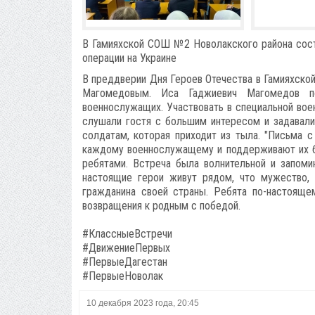
В Гамияхской СОШ №2 Новолакского района сост
операции на Украине
В преддверии Дня Героев Отечества в Гамияхско
Магомедовым. Иса Гаджиевич Магомедов по
военнослужащих. Участвовать в специальной вое
слушали гостя с большим интересом и задавал
солдатам, которая приходит из тыла. "Письма 
каждому военнослужащему и поддерживают их бое
ребятами. Встреча была волнительной и запом
настоящие герои живут рядом, что мужество, 
гражданина своей страны. Ребята по-настояще
возвращения к родным с победой.
#КлассныеВстречи
#ДвижениеПервых
#ПервыеДагестан
#ПервыеНоволак
10 декабря 2023 года, 20:45