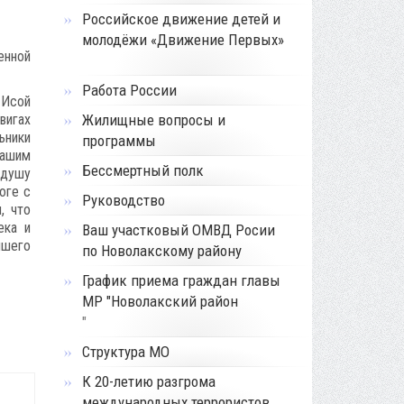
Российское движение детей и
молодёжи «Движение Первых»
енной
Работа России
 Исой
вигах
Жилищные вопросы и
ьники
программы
нашим
Бессмертный полк
 душу
оге с
Руководство
, что
ека и
Ваш участковый ОМВД Росии
йшего
по Новолакскому району
График приема граждан главы
МР "Новолакский район
"
Структура МО
К 20-летию разгрома
международных террористов