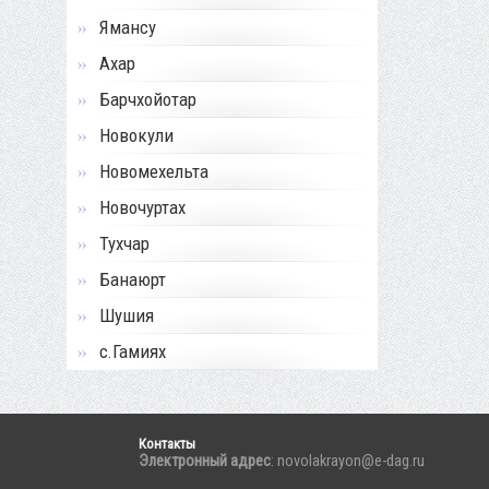
Ямансу
Ахар
Барчхойотар
Новокули
Новомехельта
Новочуртах
Тухчар
Банаюрт
Шушия
с.Гамиях
Контакты
Электронный адрес
: novolakrayon@e-dag.ru