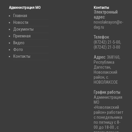
Администрация МО
Контакты
Электронный
Главная
адрес
:
novolakrayon@e-
Новости
dag.ru
Документы
Приемная
Телефон
:
(87242) 21-5-00,
Видео
(87242) 21-3-00
Фото
Контакты
Адрес
: 368160,
Республика
Дагестан,
Новолакский
район, с.
НОВОЛАКСОЕ
График работы
Администрация
МО
«Новолакский
район» работает
с понедельника
по пятницу с 8-
00 до 18-00 , с