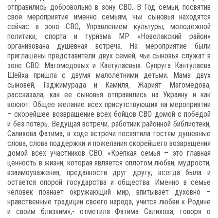
отправились добровольно в зону СВО. В Год семьи, посвятив
свое мероприятие именно семьям, чьи сыновья находятся
сейчас в зоне СВО, Управлением культуры, молодежной
политики, спорта и туризма МР «Новолакский район»
организована душевная встреча. На мероприятие были
приглашены представители двух семей, чьи сыновья служат в
зоне СВО: Магомедовых и Кантулаевых. Супруга Кантулаева
Шейха пришла с двумя малолетними детьми. Мама двух
сыновей, Гаджимурада и Камиля, Жарият Магомедова,
рассказала, как ее сыновья отправились на Украину и как
воюют. Общее желание всех присутствующих на мероприятии
– скорейшее возвращение всех бойцов СВО домой с победой
и без потерь. Ведущая встречи, работник районной библиотеки,
Салихова Фатима, в ходе встречи посвятила гостям душевные
слова, слова поддержки и пожелания скорейшего возвращения
домой всех участников СВО. «Крепкая семья – это главная
ценность в жизни, которая является оплотом любви, мудрости,
взаимоуважения, преданности друг другу, всегда была и
остается опорой государства и общества. Именно в семье
человек познает окружающий мир, впитывает духовно –
нравственные традиции своего народа, учится любви к Родине
и своим близким»,- отметила Фатима Салихова, говоря о