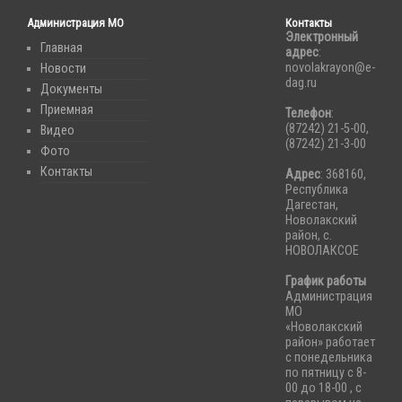
Администрация МО
Контакты
Электронный
Главная
адрес
:
novolakrayon@e-
Новости
dag.ru
Документы
Приемная
Телефон
:
(87242) 21-5-00,
Видео
(87242) 21-3-00
Фото
Контакты
Адрес
: 368160,
Республика
Дагестан,
Новолакский
район, с.
НОВОЛАКСОЕ
График работы
Администрация
МО
«Новолакский
район» работает
с понедельника
по пятницу с 8-
00 до 18-00 , с