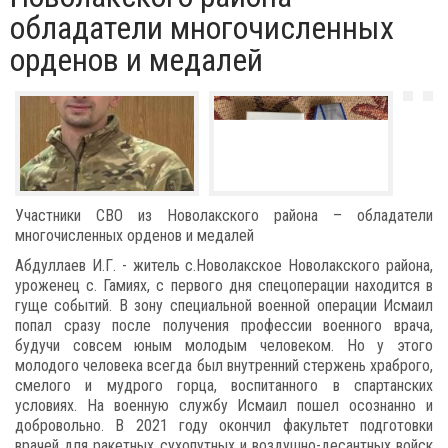
обладатели многочисленных
орденов и медалей
Участники СВО из Новолакского района – обладатели
многочисленных орденов и медалей
Абдуллаев И.Г. - житель с.Новолакское Новолакского района,
уроженец с. Гамиях, с первого дня спецоперации находится в
гуще событий. В зону специальной военной операции Исмаил
попал сразу после получения профессии военного врача,
будучи совсем юным молодым человеком. Но у этого
молодого человека всегда был внутренний стержень храброго,
смелого и мудрого горца, воспитанного в спартанских
условиях. На военную службу Исмаил пошел осознанно и
добровольно. В 2021 году окончил факультет подготовки
врачей для ракетных сухопутных и воздушно-десантных войск