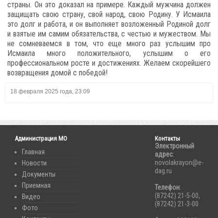
страны. Он это доказал на примере. Каждый мужчина должен
защищать свою страну, свой народ, свою Родину. У Исмаила
это долг и работа, и он выполняет возложенный Родиной долг
и взятые им самим обязательства, с честью и мужеством. Мы
не сомневаемся в том, что еще много раз услышим про
Исмаила много положительного, услышим о его
профессиональном росте и достижениях. Желаем скорейшего
возвращения домой с победой!
18 февраля 2025 года, 23:09
Администрация МО
Контакты
Электронный
Главная
адрес
:
novolakrayon@e-
Новости
dag.ru
Документы
Приемная
Телефон
:
(87242) 21-5-00,
Видео
(87242) 21-3-00
Фото