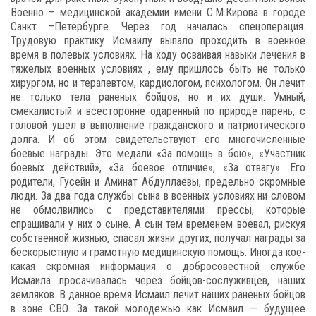
Военно – медицинской академии имени С.М.Кирова в городе
Санкт –Петербурге. Через год началась спецоперация.
Трудовую практику Исмаилу выпало проходить в военное
время в полевых условиях. На ходу осваивая навыки лечения в
тяжелых военных условиях , ему пришлось быть не только
хирургом, но и терапевтом, кардиологом, психологом. Он лечит
не только тела раненых бойцов, но и их души. Умный,
смекалистый и всесторонне одаренный по природе парень, с
головой ушел в выполнение гражданского и патриотического
долга. И об этом свидетельствуют его многочисленные
боевые награды. Это медали «За помощь в бою», «Участник
боевых действий», «За боевое отличие», «За отвагу». Его
родители, Гусейн и Аминат Абдуллаевы, предельно скромные
люди. За два года службы сына в военных условиях ни словом
не обмолвились с представителями прессы, которые
спрашивали у них о сыне. А сын тем временем воевал, рискуя
собственной жизнью, спасал жизни других, получал награды за
бескорыстную и грамотную медицинскую помощь. Иногда кое-
какая скромная информация о добросовестной службе
Исмаила просачивалась через бойцов-сослуживцев, наших
земляков. В данное время Исмаил лечит наших раненых бойцов
в зоне СВО. За такой молодежью как Исмаил — будущее