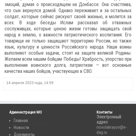
эмоций, думая о происходящем на Донбассе. Она счастлива,
что сын вернулся домой. Однако переживает и за остальных
солдат, которые сейчас рискуют своей жизнью, и молится за
всех. В ходе беседы Ислам рассказал об отважных
сослуживцах, которые ценою жизни готовы защищать свой
народ и землю, о важности патриотического воспитания. Его
товарищи не только защищают территорию России, но также
язык, культуру и ценности Российского народа. Наши воины
выполняют особые задачи, стоят на защите великой Родины.
Желаем всем нашим бойцам Победы! Храбрость, упорство при
выполнении воинского долга, патриотизм — вот основные
качества наших бойцов, участвующих в СВО.
14 апреля 2023 года, 14:59
Администрация МО
Контакты
Электронный
Главная
адрес
:
novolakrayon@e-
Новости
dag.ru
Документы