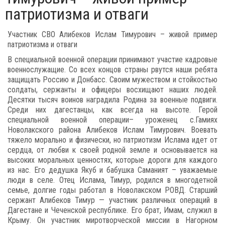
патриотизма и отваги
Участник СВО Алибеков Ислам Тимурович – живой пример
патриотизма и отваги
В специальной военной операции принимают участие кадровые
военнослужащие. Со всех концов страны рвутся наши ребята
защищать Россию и Донбасс. Своим мужеством и стойкостью
солдаты, сержанты и офицеры восхищают наших людей.
Десятки тысяч воинов наградила Родина за военные подвиги.
Среди них дагестанцы, как всегда на высоте. Герой
специальной военной операции– уроженец с.Гамиях
Новолакского района Алибеков Ислам Тимурович. Воевать
тяжело морально и физически, но патриотизм Ислама идет от
сердца, от любви к своей родной земле и основывается на
высоких моральных ценностях, которые дороги для каждого
из нас. Его дедушка Якуб и бабушка Саманият – уважаемые
люди в селе. Отец Ислама, Тимур, родился в многодетной
семье, долгие годы работал в Новолакском РОВД. Старший
сержант Алибеков Тимур — участник различных операций в
Дагестане и Чеченской республике. Его брат, Имам, служил в
Крыму. Он участник миротворческой миссии в Нагорном