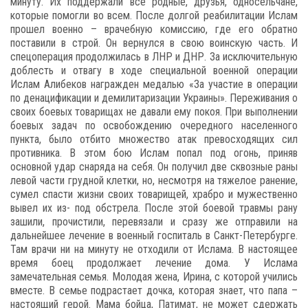
минуту. Их поддержали все родные, друзья, односельчане,
которые помогли во всем. После долгой реабилитации Ислам
прошел военно – врачебную комиссию, где его обратно
поставили в строй. Он вернулся в свою воинскую часть. И
спецоперация продолжилась в ЛНР и ДНР. За исключительную
доблесть и отвагу в ходе специальной военной операции
Ислам Алибеков награжден медалью «За участие в операции
по денацификации и демилитаризации Украины». Переживания о
своих боевых товарищах не давали ему покоя. При выполнении
боевых задач по освобождению очередного населенного
пункта, было отбито множество атак превосходящих сил
противника. В этом бою Ислам попал под огонь, приняв
основной удар снаряда на себя. Он получил две сквозные раны
левой части грудной клетки, но, несмотря на тяжелое ранение,
сумел спасти жизни своих товарищей, храбро и мужественно
вывел их из- под обстрела. После этой боевой травмы рану
зашили, прочистили, перевязали и сразу же отправили на
дальнейшее лечение в военный госпиталь в Санкт-Петербурге.
Там врачи ни на минуту не отходили от Ислама. В настоящее
время боец продолжает лечение дома. У Ислама
замечательная семья. Молодая жена, Ирина, с которой учились
вместе. В семье подрастает дочка, которая знает, что папа –
настоящий герой. Мама бойца, Патимат, не может сдержать