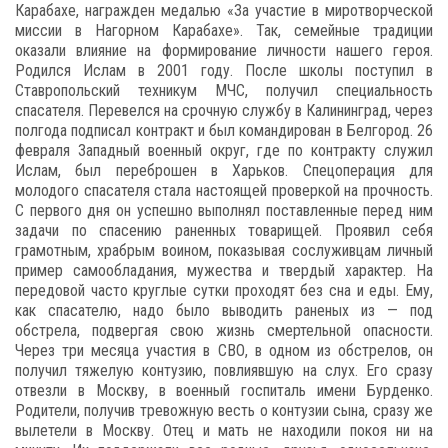
Карабахе, награжден медалью «За участие в миротворческой
миссии в Нагорном Карабахе». Так, семейные традиции
оказали влияние на формирование личности нашего героя.
Родился Ислам в 2001 году. После школы поступил в
Ставропольский техникум МЧС, получил специальность
спасателя. Перевелся на срочную службу в Калининград, через
полгода подписал контракт и был командирован в Белгород. 26
февраля Западный военный округ, где по контракту служил
Ислам, был переброшен в Харьков. Спецоперация для
молодого спасателя стала настоящей проверкой на прочность.
С первого дня он успешно выполнял поставленные перед ним
задачи по спасению раненных товарищей. Проявил себя
грамотным, храбрым воином, показывая сослуживцам личный
пример самообладания, мужества и твердый характер. На
передовой часто круглые сутки проходят без сна и еды. Ему,
как спасателю, надо было выводить раненых из — под
обстрела, подвергая свою жизнь смертельной опасности.
Через три месяца участия в СВО, в одном из обстрелов, он
получил тяжелую контузию, повлиявшую на слух. Его сразу
отвезли в Москву, в военный госпиталь имени Бурденко.
Родители, получив тревожную весть о контузии сына, сразу же
вылетели в Москву. Отец и мать не находили покоя ни на