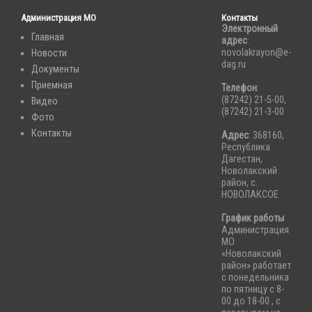
Администрация МО
Контакты
Электронный
Главная
адрес
:
novolakrayon@e-
Новости
dag.ru
Документы
Приемная
Телефон
:
(87242) 21-5-00,
Видео
(87242) 21-3-00
Фото
Контакты
Адрес
: 368160,
Республика
Дагестан,
Новолакский
район, с.
НОВОЛАКСОЕ
График работы
Администрация
МО
«Новолакский
район» работает
с понедельника
по пятницу с 8-
00 до 18-00 , с