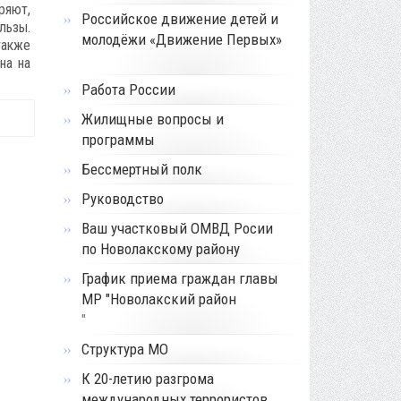
ряют,
Российское движение детей и
льзы.
молодёжи «Движение Первых»
также
на на
Работа России
Жилищные вопросы и
программы
Бессмертный полк
Руководство
Ваш участковый ОМВД Росии
по Новолакскому району
График приема граждан главы
МР "Новолакский район
"
Структура МО
К 20-летию разгрома
международных террористов