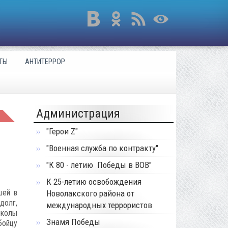
ТЫ
АНТИТЕРРОР
Администрация
"Герои Z"
"Военная служба по контракту"
"К 80 - летию Победы в ВОВ"
К 25-летию освобождения
шей в
Новолакского района от
долг,
международных террористов
школы
Знамя Победы
бойцу