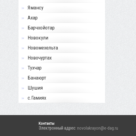
Ямансу
Ахар
Барчхойотар
Новокули
Новомехельта
Новочуртах
Тухчар
Банаюрт
Шушия
с.Гамиях
Контакты
Электронный адрес
: novolakrayon@e-dag.ru