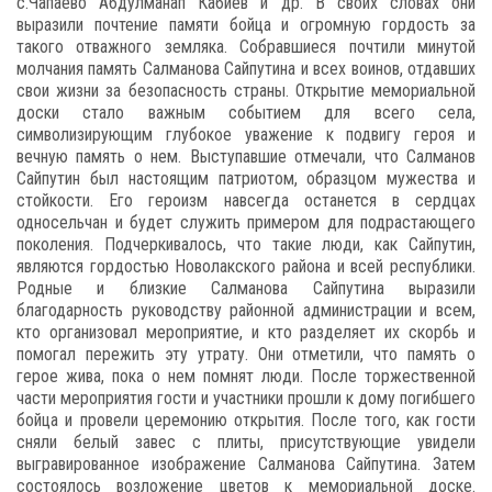
с.Чапаево Абдулманап Кабиев и др. В своих словах они
выразили почтение памяти бойца и огромную гордость за
такого отважного земляка. Собравшиеся почтили минутой
молчания память Салманова Сайпутина и всех воинов, отдавших
свои жизни за безопасность страны. Открытие мемориальной
доски стало важным событием для всего села,
символизирующим глубокое уважение к подвигу героя и
вечную память о нем. Выступавшие отмечали, что Салманов
Сайпутин был настоящим патриотом, образцом мужества и
стойкости. Его героизм навсегда останется в сердцах
односельчан и будет служить примером для подрастающего
поколения. Подчеркивалось, что такие люди, как Сайпутин,
являются гордостью Новолакского района и всей республики.
Родные и близкие Салманова Сайпутина выразили
благодарность руководству районной администрации и всем,
кто организовал мероприятие, и кто разделяет их скорбь и
помогал пережить эту утрату. Они отметили, что память о
герое жива, пока о нем помнят люди. После торжественной
части мероприятия гости и участники прошли к дому погибшего
бойца и провели церемонию открытия. После того, как гости
сняли белый завес с плиты, присутствующие увидели
выгравированное изображение Салманова Сайпутина. Затем
состоялось возложение цветов к мемориальной доске.