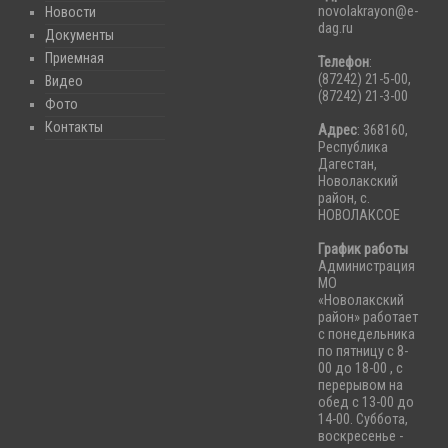
novolakrayon@e-
Новости
dag.ru
Документы
Приемная
Телефон
:
(87242) 21-5-00,
Видео
(87242) 21-3-00
Фото
Контакты
Адрес
: 368160,
Республика
Дагестан,
Новолакский
район, с.
НОВОЛАКСОЕ
График работы
Администрация
МО
«Новолакский
район» работает
с понедельника
по пятницу с 8-
00 до 18-00 , с
перерывом на
обед с 13-00 до
14-00. Суббота,
воскресенье -