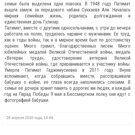
семьи была выделена одна повозка. В 1948 году Патимат
вышла замуж за передового чабана Суккаева Али. Началась
мирная семейная жизнь, родилась долгожданная и
единственная дочь Гулизар.
Патимат, вместе с другими односельчанами, с утра до вечера
работала на полях, трудилась наравне с мужчинами. Ее труд,
как в годы войны, так и в мирное время был по достоинству
оценен. Много грамот, благодарственных писем. Много
юбилейных медалей Великой Отечественной войны, медаль
«Ветеран труда», удостоверение ветерана Великой
Отечественной войны, где приравнивается к участнику войны.
Умерла Патимат Гаджимусиевна в 2011 году. Внуки
вспоминают, когда собравшись вместе, расспрашивали
бабушку о войне, ее глаза всегда наполнялись слезами. В
семье ее дочери хранят память о дорогих им людях, и каждый
год на Парад Победы 9 мая в Бессмертном полку они идут с
фотографией бабушки.
28 апреля 2020 года, 14:49