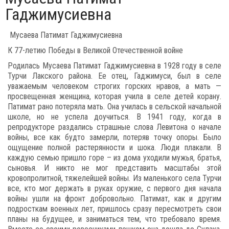
Гаджимусиевна
Мусаева Патимат Гаджимусиевна
К 77-летию Победы в Великой Отечественной войне
Родилась Мусаева Патимат Гаджимусиевна в 1928 году в селе
Турчи Лакского района. Ее отец, Гаджимуси, был в селе
уважаемым человеком строгих горских нравов, а мать —
просвещенная женщина, которая учила в селе детей корану.
Патимат рано потеряла мать. Она училась в сельской начальной
школе, но не успела доучиться. В 1941 году, когда в
репродукторе раздались страшные слова Левитона о начале
войны, все как будто замерли, потеряв точку опоры. Было
ощущение полной растерянности и шока. Люди плакали. В
каждую семью пришло горе – из дома уходили мужья, братья,
сыновья. И никто не мог представить масштабы этой
кровопролитной, тяжелейшей войны. Из маленького села Турчи
все, кто мог держать в руках оружие, с первого дня начала
войны ушли на фронт добровольно. Патимат, как и другим
подросткам военных лет, пришлось сразу пересмотреть свои
планы на будущее, и заниматься тем, что требовало время.