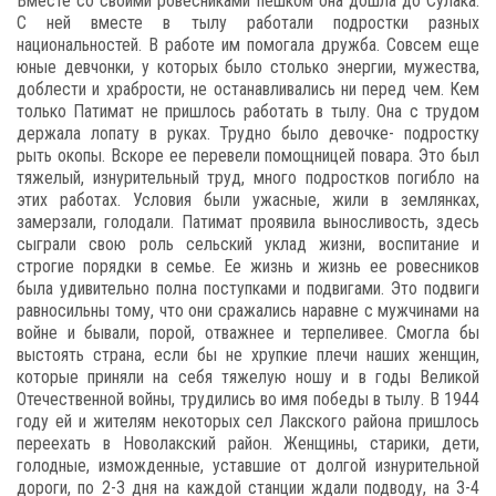
Вместе со своими ровесниками пешком она дошла до Сулака.
С ней вместе в тылу работали подростки разных
национальностей. В работе им помогала дружба. Совсем еще
юные девчонки, у которых было столько энергии, мужества,
доблести и храбрости, не останавливались ни перед чем. Кем
только Патимат не пришлось работать в тылу. Она с трудом
держала лопату в руках. Трудно было девочке- подростку
рыть окопы. Вскоре ее перевели помощницей повара. Это был
тяжелый, изнурительный труд, много подростков погибло на
этих работах. Условия были ужасные, жили в землянках,
замерзали, голодали. Патимат проявила выносливость, здесь
сыграли свою роль сельский уклад жизни, воспитание и
строгие порядки в семье. Ее жизнь и жизнь ее ровесников
была удивительно полна поступками и подвигами. Это подвиги
равносильны тому, что они сражались наравне с мужчинами на
войне и бывали, порой, отважнее и терпеливее. Смогла бы
выстоять страна, если бы не хрупкие плечи наших женщин,
которые приняли на себя тяжелую ношу и в годы Великой
Отечественной войны, трудились во имя победы в тылу. В 1944
году ей и жителям некоторых сел Лакского района пришлось
переехать в Новолакский район. Женщины, старики, дети,
голодные, изможденные, уставшие от долгой изнурительной
дороги, по 2-3 дня на каждой станции ждали подводу, на 3-4