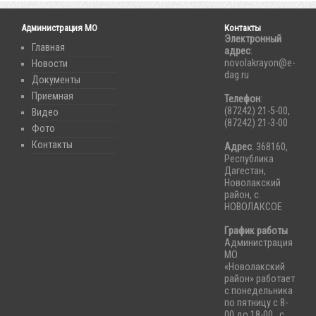
Администрация МО
Контакты
Электронный
Главная
адрес
:
novolakrayon@e-
Новости
dag.ru
Документы
Приемная
Телефон
:
(87242) 21-5-00,
Видео
(87242) 21-3-00
Фото
Контакты
Адрес
: 368160,
Республика
Дагестан,
Новолакский
район, с.
НОВОЛАКСОЕ
График работы
Администрация
МО
«Новолакский
район» работает
с понедельника
по пятницу с 8-
00 до 18-00 , с