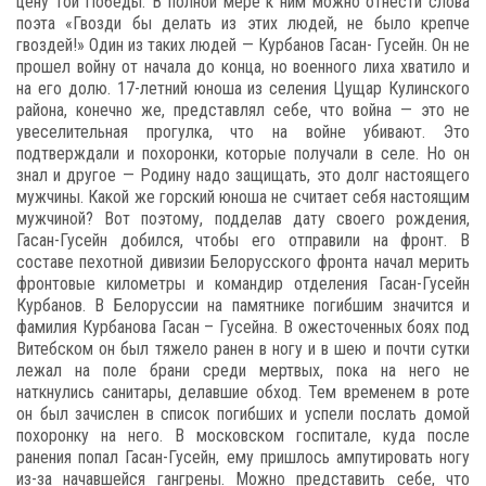
цену той Победы. В полной мере к ним можно отнести слова
поэта «Гвозди бы делать из этих людей, не было крепче
гвоздей!» Один из таких людей — Курбанов Гасан- Гусейн. Он не
прошел войну от начала до конца, но военного лиха хватило и
на его долю. 17-летний юноша из селения Цущар Кулинского
района, конечно же, представлял себе, что война — это не
увеселительная прогулка, что на войне убивают. Это
подтверждали и похоронки, которые получали в селе. Но он
знал и другое — Родину надо защищать, это долг настоящего
мужчины. Какой же горский юноша не считает себя настоящим
мужчиной? Вот поэтому, подделав дату своего рождения,
Гасан-Гусейн добился, чтобы его отправили на фронт. В
составе пехотной дивизии Белорусского фронта начал мерить
фронтовые километры и командир отделения Гасан-Гусейн
Курбанов. В Белоруссии на памятнике погибшим значится и
фамилия Курбанова Гасан – Гусейна. В ожесточенных боях под
Витебском он был тяжело ранен в ногу и в шею и почти сутки
лежал на поле брани среди мертвых, пока на него не
наткнулись санитары, делавшие обход. Тем временем в роте
он был зачислен в список погибших и успели послать домой
похоронку на него. В московском госпитале, куда после
ранения попал Гасан-Гусейн, ему пришлось ампутировать ногу
из-за начавшейся гангрены. Можно представить себе, что