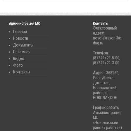
Администрация МО
Контакты
Электронный
Главная
адрес
:
novolakrayon@e-
Новости
dag.ru
Документы
Приемная
Телефон
:
(87242) 21-5-00,
Видео
(87242) 21-3-00
Фото
Контакты
Адрес
: 368160,
Республика
Дагестан,
Новолакский
район, с.
НОВОЛАКСОЕ
График работы
Администрация
МО
«Новолакский
район» работает