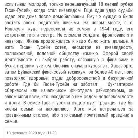
испытывал молодой, только перешагнувший 18-летний рубеж
Гасан-Гусейн, когда стал инвалидом. Еще один удар судьбы
ждал его дома после демобилизации. Ему не суждено было
застать своих родителей живыми. На новом месте, в с.
Новокули, куда переселили их семью в 1944 году, его
встретили тетя и сестра. Не сломали солдата- фронтовика эти
невзгоды. Жизнь продолжалась и надо было жить дальше. А
жить Гасан- Гусейн хотел, несмотря на инвалидность,
полнокровной, полезной обществу жизнью. Сферой своей
деятельности он выбрал работу, связанную с финансами и
бухгалтерским учетом. Окончив сначала курсы в г. Хасавюрте,
затем Буйнакский финансовый техникум, он более 40 лет, пока
позволяло здоровье, отдал добросовестной и безупречной
работе. Где бы Гасан-Гусейн ни работал — бухгалтером
сберкассы или начальником финотдела райисполкома, он
запомнился всем, кто находился с ним рядом, человеком чести
и долга. В семье Гасан-Гусейна существует традиция: где бы
члены семьи ни находились, 9-ого мая встречаться за
праздничным столом, ибо это-самый почитаемый праздник в
семье.
18 февраля 2020 года, 11:29