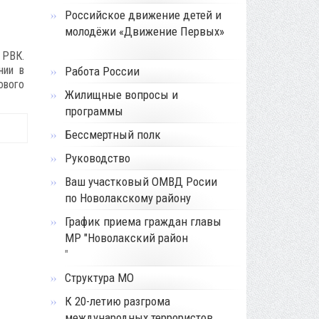
Российское движение детей и
молодёжи «Движение Первых»
 РВК.
нии в
Работа России
ового
Жилищные вопросы и
программы
Бессмертный полк
Руководство
Ваш участковый ОМВД Росии
по Новолакскому району
График приема граждан главы
МР "Новолакский район
"
Структура МО
К 20-летию разгрома
международных террористов