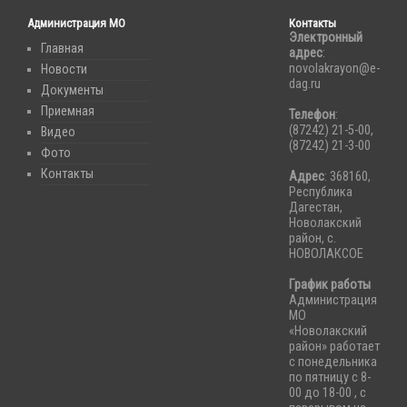
Администрация МО
Контакты
Электронный
Главная
адрес
:
novolakrayon@e-
Новости
dag.ru
Документы
Приемная
Телефон
:
(87242) 21-5-00,
Видео
(87242) 21-3-00
Фото
Контакты
Адрес
: 368160,
Республика
Дагестан,
Новолакский
район, с.
НОВОЛАКСОЕ
График работы
Администрация
МО
«Новолакский
район» работает
с понедельника
по пятницу с 8-
00 до 18-00 , с