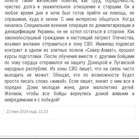
почете такие житейские понятия, как труд, порядочность,
чувство долга и уважительное отношение к старшим. Он в
любое время дня и ночи был готов прийти на помощь, не
спрашивая, куда и зачем. С ним интересно общаться. Когда
началась Специальная военная операция по демилитаризации и
денацификации Украины, он не хотел остаться в стороне. Как
законопослушный гражданин и настоящий патриот Отечества,
изъявил желание отправиться в зону СВО. Иманпаш подписал
контракт в одном из элитных полков «Север-Ахмат», прошел
курсы подготовки. После обучения вместе с другими бойцами
по зову сердца отправился на защиту Донецкой и Луганской
народных республик. Из зоны СВО пишет, что на связь часто
выходить не может. Обещал, что по возможности будет
просто писать слово «живой». Если пишет, значит с ним все в
порядке. Дома молодая жена, двое малолетних детей.
Желаем, чтобы все бойцы вернулись домой живыми и
невредимыми и с победой!
22 мая 2024 года, 11:23