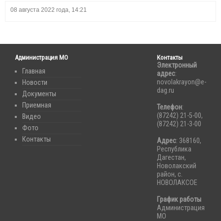
08 августа 2022 года, 14:21
Администрация МО
Контакты
Электронный
Главная
адрес
:
novolakrayon@e-
Новости
dag.ru
Документы
Приемная
Телефон
:
(87242) 21-5-00,
Видео
(87242) 21-3-00
Фото
Контакты
Адрес
: 368160,
Республика
Дагестан,
Новолакский
район, с.
НОВОЛАКСОЕ
График работы
Администрация
МО