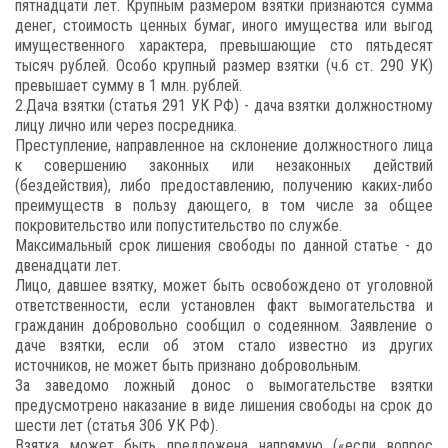
пятнадцати лет. Крупным размером взятки признаются сумма
денег, стоимость ценных бумаг, иного имущества или выгод
имущественного характера, превышающие сто пятьдесят
тысяч рублей. Особо крупный размер взятки (ч.6 ст. 290 УК)
превышает сумму в 1 млн. рублей.
2.Дача взятки (статья 291 УК РФ) - дача взятки должностному
лицу лично или через посредника.
Преступление, направленное на склонение должностного лица
к совершению законных или незаконных действий
(бездействия), либо предоставлению, получению каких-либо
преимуществ в пользу дающего, в том числе за общее
покровительство или попустительство по службе.
Максимальный срок лишения свободы по данной статье - до
двенадцати лет.
Лицо, давшее взятку, может быть освобождено от уголовной
ответственности, если установлен факт вымогательства и
гражданин добровольно сообщил о содеянном. Заявление о
даче взятки, если об этом стало известно из других
источников, не может быть признано добровольным.
За заведомо ложный донос о вымогательстве взятки
предусмотрено наказание в виде лишения свободы на срок до
шести лет (статья 306 УК РФ).
Взятка может быть предложена напрямую («если вопрос