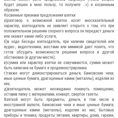
будет решен в мою пользу, то получите …») и косвенным
образом.
Косвенные признаки предложения взятки:
а)разговор о возможной взятке носит иносказательный
характер, взяткодатель не заявляет открыто о том, что при
положительном решении спорного вопроса он передаст деньги
или окажет какие-либо услуги;
б)в ходе беседы взяткодатель, при наличии свидетелей или
аудио-, видеотехники, жестами или мимикой дает понять, что
готов обсудить возможности решения вопроса в другой
обстановке (в другом месте);
в)сумма или характер взятки не озвучиваются; сумма может
быть написана на бумаге и продемонстрирована.
г)также могут демонстрироваться деньги, банковские чеки,
иные ценные бумаги, драгоценные камни (металлы), изделия из
них;
д)взяткодатель может неожиданно покинуть помещение,
оставив папку с материалами, конверт, сверток газеты.
Взяткой могут быть: предметы, деньги, в том числе в
иностранной валюте; банковские чеки и иные ценные бумаги;
драгоценные камни (металлы), изделия из них; бытовые
приборы и техника; продукты питания; квартиры, дома, гаражи,