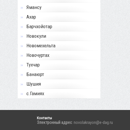
Ямансу
Ахар
Барчхойотар
Новокули
Новомехельта
Новочуртах
Тухчар
Банаюрт
Шушия
с.Гамиях
Контакты
Электронный адрес
: novolakrayon@e-dag.ru