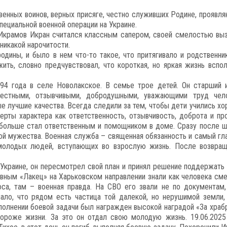
енных воинов, верных присяге, честно служивших Родине, проявл
пециальной военной операции на Украине.
 Икрамов Икран считался классным сапером, своей смелостью вы
никакой нарочитости.
дины, и было в нем что-то такое, что притягивало и родственник
ить, словно предчувствовал, что короткая, но яркая жизнь вспо
994 года в селе Новолакское. В семье трое детей. Он старший 
честными, отзывчивыми, добродушными, уважающими труд чел
 лучшие качества. Всегда следили за тем, чтобы дети учились хо
ерты характера как ответственность, отзывчивость, доброта и пр
 больше стал ответственным и помощником в доме. Сразу после 
ой мужества. Военная служба – священная обязанность и самый гл
молодых людей, вступающих во взрослую жизнь. После возвращ
 Украине, он пересмотрел свой план и принял решение поддержать
зывным «Лакец» на Харьковском направлении знали как человека сме
са, там – военная правда. На СВО его звали не по документам,
чало, что рядом есть частица той далекой, но нерушимой земли,
полнении боевой задачи был награжден высокой наградой «За храб
дороже жизни. За это он отдал свою молодую жизнь. 19.06.2025