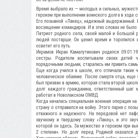
Время выбрало их — молодых и сильных, мужеств
героизм при выполнении воинского долга в ходе с
Его позывной «Лакец», надежный выдержанный.
восхищение командиров. И в этих словах не было 
Патриот родного села, своей малой и большой ро
людей постарше. Он ценил время и торопился ж
осветит его путь.
Икрамов Икран Камалутинович родился 09.01.1
сестры. Родители воспитывали своих детей 
порядочными людьми, старались им привить самые
Еще когда учился в школе, его отличали такие ч
человеческое обаяние. После смерти отца, еще
был призван в армию, которая стала второй школ
долг каждого гражданина, ответственный шаг 
работал в Новолакском ОМВД.
Когда началась специальная военная операция на
страну о отправился на войну. Этого парня с по
отважного и надежного. На передовой нет пафо
звучному и твердому слову «Лакец», и это зву
которой он здесь. За мужество и героизм при вы
2 степени». Но долг перед Родиной оказался 