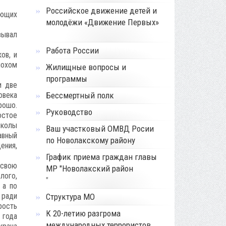
Российское движение детей и
яющих
молодёжи «Движение Первых»
зывал
Работа России
ов, и
лохом
Жилищные вопросы и
программы
и две
овека
Бессмертный полк
рошо.
Руководство
остое
школы
Ваш участковый ОМВД Росии
авный
по Новолакскому району
ения,
График приема граждан главы
 свою
МР "Новолакский район
лого,
"
 а по
 ради
Структура МО
рость
К 20-летию разгрома
 года
международных террористов