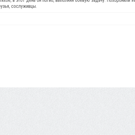
Тихое, в этот день он погиб, выполняя боевую задачу. Похоронили И
рузья, сослуживцы.