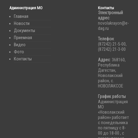
Администрация МО
Контакты
Электронный
Главная
адрес
:
novolakrayon@e-
Новости
dag.ru
Документы
Приемная
Телефон
:
(87242) 21-5-00,
Видео
(87242) 21-3-00
Фото
Контакты
Адрес
: 368160,
Республика
Дагестан,
Новолакский
район, с.
НОВОЛАКСОЕ
График работы
Администрация
МО
«Новолакский
район» работает
с понедельника
по пятницу с 8-
00 до 18-00 , с