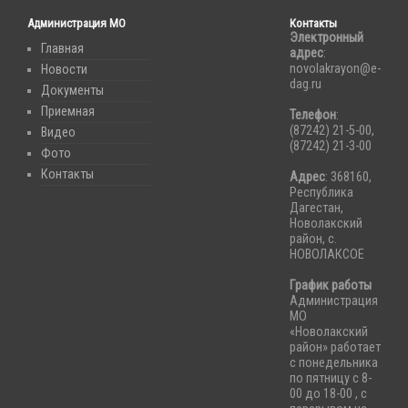
Администрация МО
Контакты
Электронный
Главная
адрес
:
novolakrayon@e-
Новости
dag.ru
Документы
Приемная
Телефон
:
(87242) 21-5-00,
Видео
(87242) 21-3-00
Фото
Контакты
Адрес
: 368160,
Республика
Дагестан,
Новолакский
район, с.
НОВОЛАКСОЕ
График работы
Администрация
МО
«Новолакский
район» работает
с понедельника
по пятницу с 8-
00 до 18-00 , с