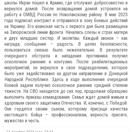
школы Икран пошел в Армию, где отслужил добросовестно и
вернулся домой. После возвращения домой устроился на
работу в ОМВД России по Новолакскому району. В мае 2023
года подписал контракт и отправился в зону боевых действий
на Украину. Его воинская часть с первого дня была размещена
на Запорожской линии фронта. Начались слезы и страх матери
и двух младших сестер. И молитвы. Каждый звонок – как
награда, сообщение – радость. В целях безопасности,
пользоваться связью было нежелательно. В результате
очередного обстрела и нападения противника получил
осколочное ранение и контузию. После реабилитационных
мероприятий, он вернулся в свое подразделение, которое
было уже задействовано на другом направлении в Донецкой
Народной Республике. Здесь в ходе выполнения очередной
боевой задачи получил осколочное ранение средней степени
тяжести. На СВО находится до сих пор, продолжая образцово
выполнять приказы командования. Семья ждет домой живым и
здоровым своего защитника Отечества. И, конечно, с Победой.
Они гордятся своим сыном, которому присущи качества
настоящего бойца – профессионализм, верность присяге,
мужество и честь.