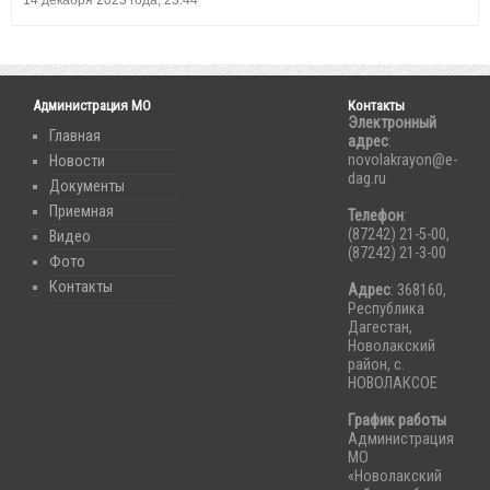
14 декабря 2023 года, 23:44
Администрация МО
Контакты
Электронный
Главная
адрес
:
novolakrayon@e-
Новости
dag.ru
Документы
Приемная
Телефон
:
(87242) 21-5-00,
Видео
(87242) 21-3-00
Фото
Контакты
Адрес
: 368160,
Республика
Дагестан,
Новолакский
район, с.
НОВОЛАКСОЕ
График работы
Администрация
МО
«Новолакский