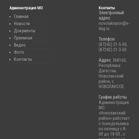
Администрация МО
Контакты
Электронный
Главная
адрес
:
novolakrayon@e-
Новости
dag.ru
Документы
Приемная
Телефон
:
(87242) 21-5-00,
Видео
(87242) 21-3-00
Фото
Контакты
Адрес
: 368160,
Республика
Дагестан,
Новолакский
район, с.
НОВОЛАКСОЕ
График работы
Администрация
МО
«Новолакский
район» работает
с понедельника
по пятницу с 8-
00 до 18-00 , с