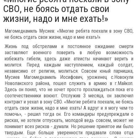
СВО, не боясь отдать свои
жизни, надо и мне ехать!»
Магомедкамиль Мусиев: «Многие ребята поехали в зону СВО,
не боясь отдать свои жизни, надо и мне ехать!»
Жизнь под обстрелами и постоянное ожидание смерти
заставляют военного поверить в любую возможность
избежать гибели, здесь даже атеисты начинают верить и
молится. Перед каждым наступлением, каждый солдат,
независимо от религии, молиться. Совсем юный парнишка,
Мусиев Магомедкамиль Иосифович, уроженец с.Новокули
Новолакского района, пошел служить в армию в г.Майкоп.
Здесь он понял, что не хочет просто прохлаждаться пока его
соотечественники воюют. Отслужив 3 месяца, он заключил
контракт и уехал в зону СВО. «Многие ребята поехали, не боясь
отдать свои жизни, надо и мне ехать! А вдруг и я могу чем-то
помочь», - решил тогда он. Его командиры предупреждали о
рисках, не хотели отпускать, молодой ведь совсем, может не
понимает всех рисков - думали. Но решение принятое им было
твердым. Еще больше уверенности придавали слова отца