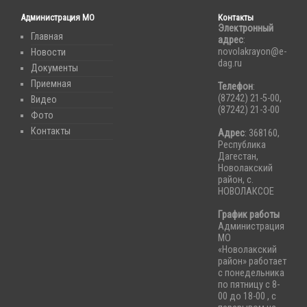
Администрация МО
Контакты
Электронный
Главная
адрес
:
novolakrayon@e-
Новости
dag.ru
Документы
Приемная
Телефон
:
(87242) 21-5-00,
Видео
(87242) 21-3-00
Фото
Контакты
Адрес
: 368160,
Республика
Дагестан,
Новолакский
район, с.
НОВОЛАКСОЕ
График работы
Администрация
МО
«Новолакский
район» работает
с понедельника
по пятницу с 8-
00 до 18-00 , с