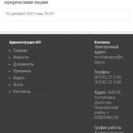
юридическими лицами.
01 декабря 2022 года, 03:25
Администрация МО
Контакты
Электронный
Главная
адрес
:
novolakrayon@e-
Новости
dag.ru
Документы
Приемная
Телефон
:
(87242) 21-5-00,
Видео
(87242) 21-3-00
Фото
Контакты
Адрес
: 368160,
Республика
Дагестан,
Новолакский
район, с.
НОВОЛАКСОЕ
График работы
Администрация