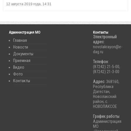
12 августа 2019 года, 14:31
Администрация МО
Контакты
Электронный
Главная
адрес
:
novolakrayon@e-
Новости
dag.ru
Документы
Приемная
Телефон
:
(87242) 21-5-00,
Видео
(87242) 21-3-00
Фото
Контакты
Адрес
: 368160,
Республика
Дагестан,
Новолакский
район, с.
НОВОЛАКСОЕ
График работы
Администрация
МО