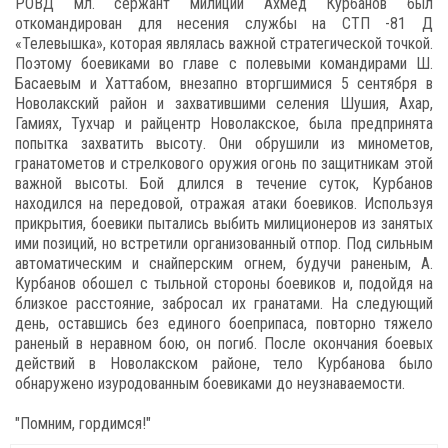
РОВД мл. сержант милиции Ахмед Курбанов был
откомандирован для несения службы на СТП -81 Д
«Телевышка», которая являлась важной стратегической точкой.
Поэтому боевиками во главе с полевыми командирами Ш.
Басаевым и Хаттабом, внезапно вторгшимися 5 сентября в
Новолакский район и захватившими селения Шушия, Ахар,
Гамиях, Тухчар и райцентр Новолакское, была предпринята
попытка захватить высоту. Они обрушили из минометов,
гранатометов и стрелкового оружия огонь по защитникам этой
важной высоты. Бой длился в течение суток, Курбанов
находился на передовой, отражая атаки боевиков. Используя
прикрытия, боевики пытались выбить милиционеров из занятых
ими позиций, но встретили организованный отпор. Под сильным
автоматическим и снайперским огнем, будучи раненым, А.
Курбанов обошел с тыльной стороны боевиков и, подойдя на
близкое расстояние, забросал их гранатами. На следующий
день, оставшись без единого боеприпаса, повторно тяжело
раненый в неравном бою, он погиб. После окончания боевых
действий в Новолакском районе, тело Курбанова было
обнаружено изуродованным боевиками до неузнаваемости.
"Помним, гордимся!"