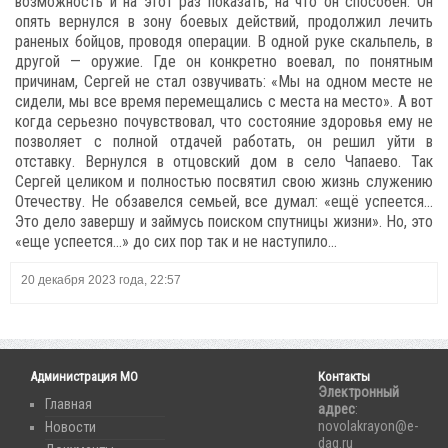
возможность и на этот раз показать, на что он способен. Он
опять вернулся в зону боевых действий, продолжил лечить
раненых бойцов, проводя операции. В одной руке скальпель, в
другой — оружие. Где он конкретно воевал, по понятным
причинам, Сергей не стал озвучивать: «Мы на одном месте не
сидели, мы все время перемещались с места на место». А вот
когда серьезно почувствовал, что состояние здоровья ему не
позволяет с полной отдачей работать, он решил уйти в
отставку. Вернулся в отцовский дом в село Чапаево. Так
Сергей целиком и полностью посвятил свою жизнь служению
Отечеству. Не обзавелся семьей, все думал: «ещё успеется…
Это дело завершу и займусь поиском спутницы жизни». Но, это
«еще успеется...» до сих пор так и не наступило…
20 декабря 2023 года, 22:57
Администрация МО
Контакты
Электронный
Главная
адрес
:
novolakrayon@e-
Новости
dag.ru