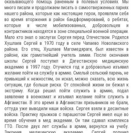
оказывающего помощь раненным в полевых условиях. Мы
много писали и продолжаем писать о самоотверженных парнях
нашего района, которые как настоящие герои, проявляли себя
во время вторжения в район бандформирований, о ребятах,
которые в числе мобилизованных, добровольцев и
контрактников находятся в зоне специальной военной операции.
Мало кто знал о заслугах Сергея перед Отечеством. Родился
Хушлаев Сергей в 1970 году в селе Чапаево Новолакского
района. Его отец, Хушлаев Магомедяраги, был известен в
районе, как грамотнейший учитель химии. После окончания
школы Сергей поступил в Дагестанскую медицинскую
академию в 1997 году. Отучился год и добровольно изъявил
желание пойти на службу в армию. Смелый сельский парень, не
привыкший к нежностям, он искал, можно сказать, всю жизнь
ситуации, где больше риска. От спокойной жизни он бежал к
экстриму. Когда решил пойти служить в армию, подал
заявление в военкомат и изъявил желание пойти служить в
Афганистан. В это время в Афганистан призывников не брали,
оттуда уже выводили наши войска. Сергея взяли в десантные
войска. Практику прыжков с парашютом Сергей имел еще во
время обучения в мед академии. Он там сдавал комплекса
ГТО. После двух лет службы в армии, вернулся на учебу.
Закончив медицинскую академию, Сергей получил