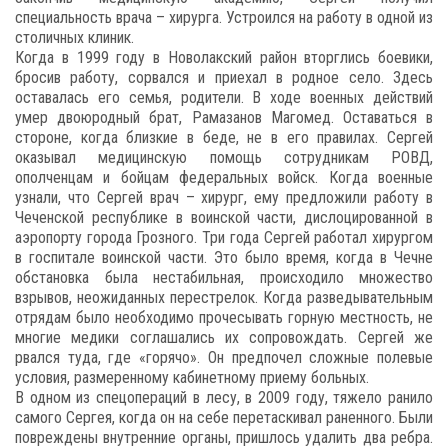
специальность врача – хирурга. Устроился на работу в одной из
столичных клиник.
Когда в 1999 году в Новолакский район вторглись боевики,
бросив работу, сорвался и приехал в родное село. Здесь
оставалась его семья, родители. В ходе военных действий
умер двоюродный брат, Рамазанов Магомед. Оставаться в
стороне, когда близкие в беде, не в его правилах. Сергей
оказывал медицинскую помощь сотрудникам РОВД,
ополченцам и бойцам федеральных войск. Когда военные
узнали, что Сергей врач – хирург, ему предложили работу в
Чеченской республике в воинской части, дислоцированной в
аэропорту города Грозного. Три года Сергей работал хирургом
в госпитале воинской части. Это было время, когда в Чечне
обстановка была нестабильная, происходило множество
взрывов, неожиданных перестрелок. Когда разведывательным
отрядам было необходимо прочесывать горную местность, не
многие медики соглашались их сопровождать. Сергей же
рвался туда, где «горячо». Он предпочел сложные полевые
условия, размеренному кабинетному приему больных.
В одном из спецопераций в лесу, в 2009 году, тяжело ранило
самого Сергея, когда он на себе перетаскивал раненного. Были
повреждены внутренние органы, пришлось удалить два ребра.