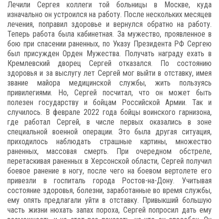
Лечили Сергея коллеги той больницы в Москве, куда
изначально он устроился на работу. После нескольких месяцев
лечения, поправил здоровье и вернулся обратно на работу.
Теперь работа была кабинетная. За мужество, проявленное в
бою при спасении раненных, по Указу Президента РФ Сергею
был присужден Орден Мужества. Получать награду ехать в
Кремлевский дворец Сергей отказался. По состоянию
здоровья и за выслугу лет Сергей мог выйти в отставку, имея
звание майора медицинской службы, жить пользуясь
привилегиями. Но, Сергей посчитал, что он может быть
полезен государству и бойцам Российской Армии. Так и
случилось. В феврале 2022 года бойцы воинского гарнизона,
где работал Сергей, в числе первых оказались в зоне
специальной военной операции. Это была другая ситуация,
приходилось наблюдать страшные картины, множество
раненных, массовая смерть. При очередном обстреле,
перетаскивая раненных в Херсонской области, Сергей получил
боевое ранение в ногу, после чего на боевом вертолете его
привезли в госпиталь города Ростов-на-Дону. Учитывая
состояние здоровья, болезни, заработанные во время службы,
ему опять предлагали уйти в отставку. Привыкший большую
часть жизни нюхать запах пороха, Сергей попросил дать ему