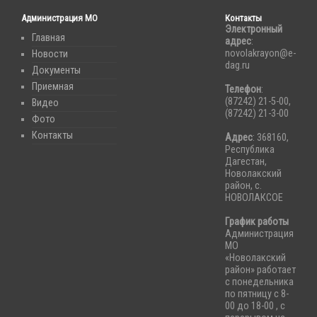
Администрация МО
Контакты
Электронный
Главная
адрес
:
novolakrayon@e-
Новости
dag.ru
Документы
Приемная
Телефон
:
(87242) 21-5-00,
Видео
(87242) 21-3-00
Фото
Контакты
Адрес
: 368160,
Республика
Дагестан,
Новолакский
район, с.
НОВОЛАКСОЕ
График работы
Администрация
МО
«Новолакский
район» работает
с понедельника
по пятницу с 8-
00 до 18-00 , с