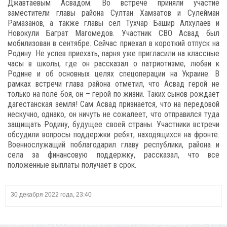
Джавтаевым Асвадом. Во встрече приняли участие
заместители главы района Султан Хамзатов и Сулейман
Рамазанов, а также главы сел Тухчар Башир Алхулаев и
Новокули Баграт Магомедов. Участник СВО Асвад был
мобилизован в сентябре. Сейчас приехал в короткий отпуск на
Родину. Не успев приехать, парня уже пригласили на классные
часы в школы, где он рассказал о патриотизме, любви к
Родине и об основных целях спецоперации на Украине. В
рамках встречи глава района отметил, что Асвад герой не
только на поле боя, он – герой по жизни. Таких сынов рождает
дагестанская земля! Сам Асвад признается, что на передовой
нескучно, однако, он ничуть не сожалеет, что отправился туда
защищать Родину, будущее своей страны. Участники встречи
обсудили вопросы поддержки ребят, находящихся на фронте.
Военнослужащий поблагодарил главу республики, района и
села за финансовую поддержку, рассказал, что все
положенные выплаты получает в срок.
30 декабря 2022 года, 23:40