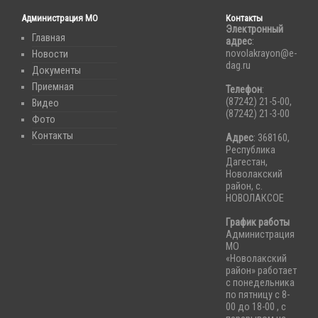
Администрация МО
Контакты
Электронный
Главная
адрес
:
novolakrayon@e-
Новости
dag.ru
Документы
Приемная
Телефон
:
(87242) 21-5-00,
Видео
(87242) 21-3-00
Фото
Контакты
Адрес
: 368160,
Республика
Дагестан,
Новолакский
район, с.
НОВОЛАКСОЕ
График работы
Администрация
МО
«Новолакский
район» работает
с понедельника
по пятницу с 8-
00 до 18-00 , с