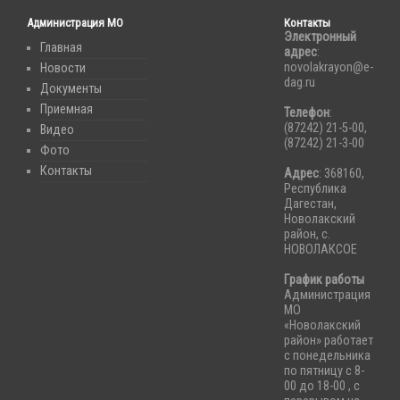
Администрация МО
Контакты
Электронный
Главная
адрес
:
novolakrayon@e-
Новости
dag.ru
Документы
Приемная
Телефон
:
(87242) 21-5-00,
Видео
(87242) 21-3-00
Фото
Контакты
Адрес
: 368160,
Республика
Дагестан,
Новолакский
район, с.
НОВОЛАКСОЕ
График работы
Администрация
МО
«Новолакский
район» работает
с понедельника
по пятницу с 8-
00 до 18-00 , с