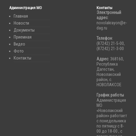
Администрация МО
Контакты
Электронный
Главная
адрес
:
novolakrayon@e-
Новости
dag.ru
Документы
Приемная
Телефон
:
(87242) 21-5-00,
Видео
(87242) 21-3-00
Фото
Контакты
Адрес
: 368160,
Республика
Дагестан,
Новолакский
район, с.
НОВОЛАКСОЕ
График работы
Администрация
МО
«Новолакский
район» работает
с понедельника
по пятницу с 8-
00 до 18-00 , с