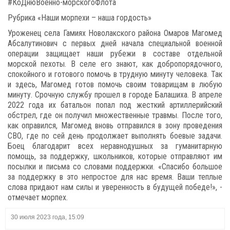
#КоДнюВоенно-морскогоФлота
Рубрика «Наши морпехи – наша гордость»
Уроженец села Гамиях Новолакского района Омаров Магомед
Абсалутинович с первых дней начала специальной военной
операции защищает наши рубежи в составе отдельной
морской пехоты. В селе его знают, как добропорядочного,
спокойного и готового помочь в трудную минуту человека. Так
и здесь, Магомед готов помочь своим товарищам в любую
минуту. Срочную службу прошел в городе Балашиха. В апреле
2022 года их батальон попал под жесткий артиллерийский
обстрел, где он получил множественные травмы. После того,
как оправился, Магомед вновь отправился в зону проведения
СВО, где по сей день продолжает выполнять боевые задачи.
Боец благодарит всех неравнодушных за гуманитарную
помощь, за поддержку, школьников, которые отправляют им
посылки и письма со словами поддержки. «Спасибо большое
за поддержку в это непростое для нас время. Ваши теплые
слова придают нам силы и уверенность в будущей победе!», -
отмечает морпех.
30 июля 2023 года, 15:09