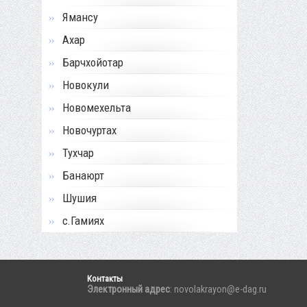
Ямансу
Ахар
Барчхойотар
Новокули
Новомехельта
Новочуртах
Тухчар
Банаюрт
Шушия
с.Гамиях
Контакты
Электронный адрес
: novolakrayon@e-dag.ru