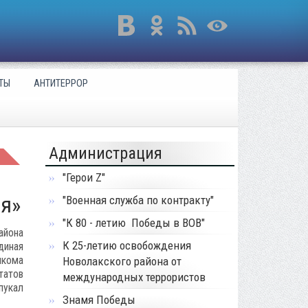
ТЫ
АНТИТЕРРОР
Администрация
"Герои Z"
я»
"Военная служба по контракту"
"К 80 - летию Победы в ВОВ"
айона
К 25-летию освобождения
диная
лкома
Новолакского района от
татов
международных террористов
пукал
Знамя Победы