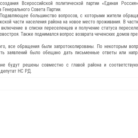
оздания Всероссийской политической партии «Единая Россия
а Генерального Совета Партии.
. Подавляющее большинство вопросов, с которыми жители обраща
ской части населения района на новое место проживания. В частн
 включение в списки переселенцев и получение статуса переселе
Новостроя. Также поднимался вопрос возврата чеченских домов пр
го, все обращения были запротоколированы. По некоторым воп
сть заявлений было обещано дать письменные ответы или напр
ане будут решены совместно с главой района и соответству
 депутат НС РД.