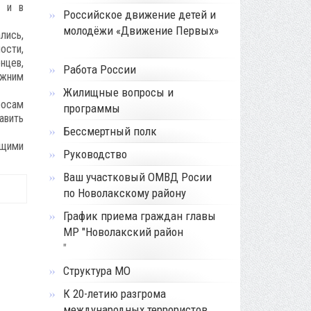
» и в
Российское движение детей и
молодёжи «Движение Первых»
лись,
ости,
нцев,
Работа России
ежним
Жилищные вопросы и
росам
программы
авить
Бессмертный полк
ющими
Руководство
Ваш участковый ОМВД Росии
по Новолакскому району
График приема граждан главы
МР "Новолакский район
"
Структура МО
К 20-летию разгрома
международных террористов