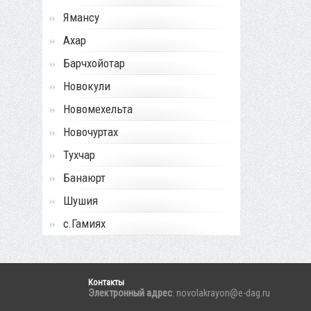
Ямансу
Ахар
Барчхойотар
Новокули
Новомехельта
Новочуртах
Тухчар
Банаюрт
Шушия
с.Гамиях
Контакты
Электронный адрес
: novolakrayon@e-dag.ru