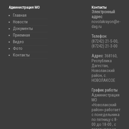
Администрация МО
Контакты
Электронный
Главная
адрес
:
novolakrayon@e-
Новости
dag.ru
Документы
Приемная
Телефон
:
(87242) 21-5-00,
Видео
(87242) 21-3-00
Фото
Контакты
Адрес
: 368160,
Республика
Дагестан,
Новолакский
район, с.
НОВОЛАКСОЕ
График работы
Администрация
МО
«Новолакский
район» работает
с понедельника
по пятницу с 8-
00 до 18-00 , с