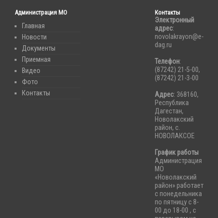
Администрация МО
Контакты
Электронный
Главная
адрес
:
novolakrayon@e-
Новости
dag.ru
Документы
Приемная
Телефон
:
(87242) 21-5-00,
Видео
(87242) 21-3-00
Фото
Контакты
Адрес
: 368160,
Республика
Дагестан,
Новолакский
район, с.
НОВОЛАКСОЕ
График работы
Администрация
МО
«Новолакский
район» работает
с понедельника
по пятницу с 8-
00 до 18-00 , с