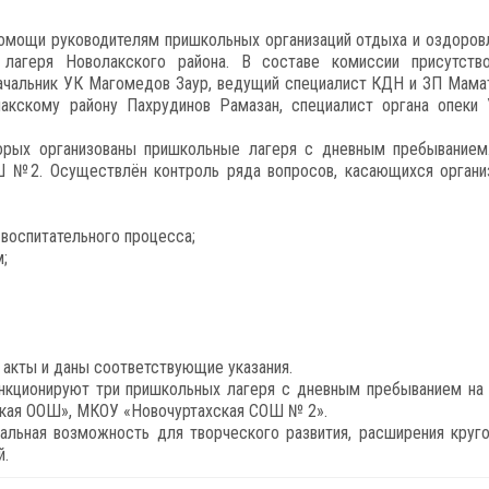
помощи руководителям пришкольных организаций отдыха и оздоров
агеря Новолакского района. В составе комиссии присутство
начальник УК Магомедов Заур, ведущий специалист КДН и ЗП Мама
кскому району Пахрудинов Рамазан, специалист органа опеки
орых организованы пришкольные лагеря с дневным пребыванием
 №2. Осуществлён контроль ряда вопросов, касающихся органи
воспитательного процесса;
;
 акты и даны соответствующие указания.
ункционируют три пришкольных лагеря с дневным пребыванием на 
кая ООШ», МКОУ «Новочуртахская СОШ № 2».
альная возможность для творческого развития, расширения круго
й.