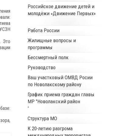
Российское движение детей и
ления
молодёжи «Движение Первых»
вали:
тиева
 УСЗН
Работа России
Жилищные вопросы и
. Это
программы
зации
Бессмертный полк
Руководство
Ваш участковый ОМВД Росии
по Новолакскому району
График приема граждан главы
МР "Новолакский район
базе:
"
Структура МО
зора,
К 20-летию разгрома
международных террористов