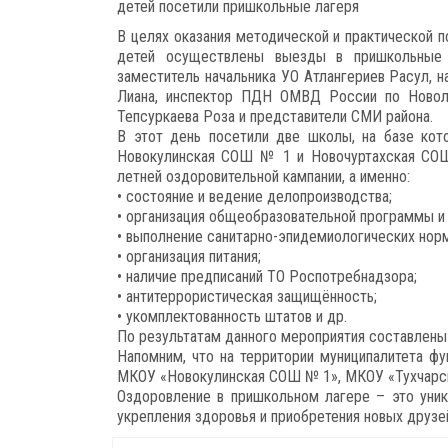
детей посетили пришкольные лагеря
В целях оказания методической и практической 
детей осуществлены выезды в пришкольные л
заместитель начальника УО Атлангериев Расул, 
Лиана, инспектор ПДН ОМВД России по Новола
Тепсуркаева Роза и представители СМИ района.
В этот день посетили две школы, на базе кот
Новокулинская СОШ № 1 и Новочуртахская СОШ
летней оздоровительной кампании, а именно:
• состояние и ведение делопроизводства;
• организация общеобразовательной программы и 
• выполнение санитарно-эпидемиологических норм
• организация питания;
• наличие предписаний ТО Роспотребнадзора;
• антитеррористическая защищённость;
• укомплектованность штатов и др.
По результатам данного мероприятия составлены
Напомним, что на территории муниципалитета ф
МКОУ «Новокулинская СОШ № 1», МКОУ «Тухчарс
Оздоровление в пришкольном лагере – это уник
укрепления здоровья и приобретения новых друзе