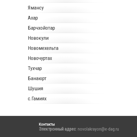
Ямансу
Ахар
Барчхойотар
Новокули
Новомехельта
Новочуртах
Тухчар
Банаюрт
Шушия
с.Гамиях
Контакты
Электронный адрес
: novolakrayon@e-dag.ru