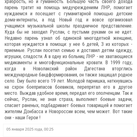
храбрость, но и гуманность. Большую часть своего дохода
парень тратит на помощь медучреждениям ЛНР, помогает
нуждаемся и посещает с гуманитарной помощью детские
дома-интернаты, а под Новый год и вовсе организовал
учащимся музыкальной школы праздничное представление.
Куда бы не заходил Руслан, с пустыми руками он не идет.
Недавно парень узнал об одинокой многодетной женщине,
которая нуждается в помощи: у нее 6 детей, 3 из которых -
приемные. Руслан посетил семью и доставил детям одежду,
игрушки, сладости. А в одну из больниц ЛНР - не хватающиеся
медикаменты и многофункциональные кровати. В 1999 году,
когда в Новолакский район Дагестана вторглись
международные бандформирования, он также защищал родное
село. Ему было всего 19 лет. Молодой парнишка, наткнувшись
на схрон боеприпасов боевиков, перепрятал его в другое
место. Выждав удобное время, передал его ополченцам. Так и
сейчас, Руслан, не зная страха, выполняет боевые задачи,
спасает раненых, подбадривает боевых товарищей и помогает
жителям Донбасса и Новороссии всем, чем может. Вот такие
они - наши Герои !
05 января 2025 года, 00:25