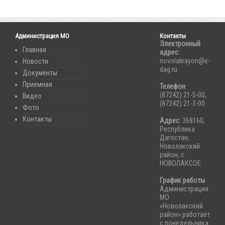
Администрация МО
Контакты
Электронный
Главная
адрес
:
novolakrayon@e-
Новости
dag.ru
Документы
Приемная
Телефон
:
(87242) 21-5-00,
Видео
(87242) 21-3-00
Фото
Контакты
Адрес
: 368160,
Республика
Дагестан,
Новолакский
район, с.
НОВОЛАКСОЕ
График работы
Администрация
МО
«Новолакский
район» работает
с понедельника