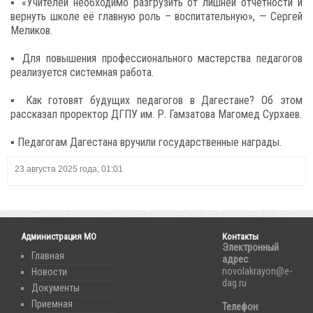
▪️ «Учителей необходимо разгрузить от лишней отчётности и
вернуть школе её главную роль – воспитательную», — Сергей
Меликов.
▪️ Для повышения профессионального мастерства педагогов
реализуется системная работа.
▪️ Как готовят будущих педагогов в Дагестане? Об этом
рассказал проректор ДГПУ им. Р. Гамзатова Магомед Сурхаев.
▪️ Педагогам Дагестана вручили государственные награды.
23 августа 2025 года, 01:01
Администрация МО
Контакты
Электронный
Главная
адрес
:
novolakrayon@e-
Новости
dag.ru
Документы
Приемная
Телефон
: