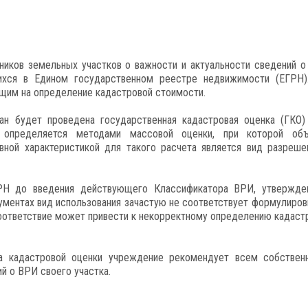
иков земельных участков о важности и актуальности сведений о
ихся в Едином государственном реестре недвижимости (ЕГРН)
щим на определение кадастровой стоимости.
ан будет проведена государственная кадастровая оценка (ГКО)
ь определяется методами массовой оценки, при которой об
вной характеристикой для такого расчета является вид разреше
РН до введения действующего Классификатора ВРИ, утвержде
ументах вид использования зачастую не соответствует формулиров
оответствие может привести к некорректному определению кадаст
а кадастровой оценки учреждение рекомендует всем собствен
й о ВРИ своего участка.