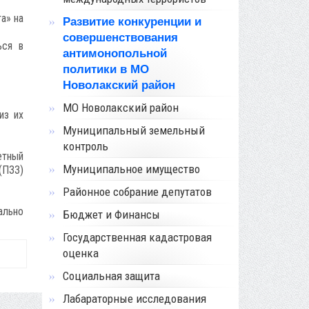
а» на
Развитие конкуренции и
совершенствования
ься в
антимонопольной
политики в МО
Новолакский район
МО Новолакский район
из их
Муниципальный земельный
контроль
етный
Муниципальное имущество
(ПЗЗ)
Районное собрание депутатов
ально
Бюджет и Финансы
Государственная кадастровая
оценка
Социальная защита
Лабараторные исследования