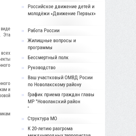
Российское движение детей и
молодёжи «Движение Первых»
 виде
Работа России
. Эта
Жилищные вопросы и
программы
 всех
Бессмертный полк
ъекты
нного
Руководство
Ваш участковый ОМВД Росии
нного
по Новолакскому району
кам и
График приема граждан главы
ровой
МР "Новолакский район
"
никам
Структура МО
К 20-летию разгрома
международных террористов