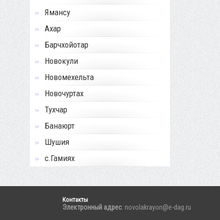
Ямансу
Ахар
Барчхойотар
Новокули
Новомехельта
Новочуртах
Тухчар
Банаюрт
Шушия
с.Гамиях
Контакты
Электронный адрес
: novolakrayon@e-dag.ru