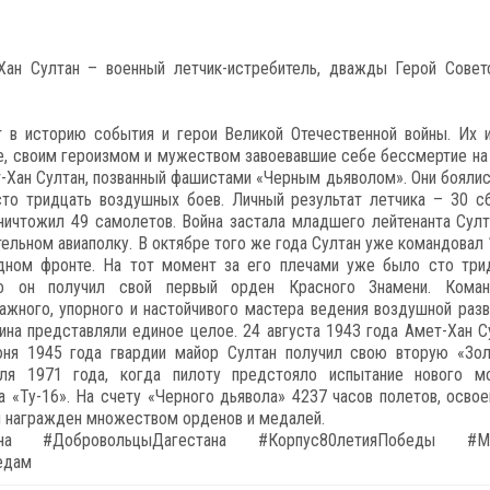
Хан Султан – военный летчик-истребитель, дважды Герой Совет
в историю события и герои Великой Отечественной войны. Их 
е, своим героизмом и мужеством завоевавшие себе бессмертие на 
т-Хан Султан, позванный фашистами «Черным дьяволом». Они боялис
сто тридцать воздушных боев. Личный результат летчика – 30 с
ничтожил 49 самолетов. Война застала младшего лейтенанта Султ
тельном авиаполку. В октябре того же года Султан уже командовал 
адном фронте. На тот момент за его плечами уже было сто три
то он получил свой первый орден Красного Знамени. Кома
ажного, упорного и настойчивого мастера ведения воздушной разв
ина представляли единое целое. 24 августа 1943 года Амет-Хан С
юня 1945 года гвардии майор Султан получил свою вторую «Зо
ля 1971 года, когда пилоту предстояло испытание нового м
«Ту-16». На счету «Черного дьявола» 4237 часов полетов, освое
Он награжден множеством орденов и медалей.
а #ДобровольцыДагестана #Корпус80летияПобеды #М
едам