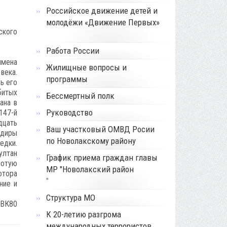
Российское движение детей и
молодёжи «Движение Первых»
ского
Работа России
имена
Жилищные вопросы и
века.
программы
ь его
битых
Бессмертный полк
ана в
Руководство
147-й
дцать
Ваш участковый ОМВД Росии
ндиры
по Новолакскому району
едки.
ултан
График приема граждан главы
лотую
МР "Новолакский район
отора
"
ние и
Структура МО
ВК80
К 20-летию разгрома
международных террористов