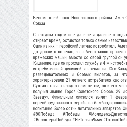
Бессмертный полк Новолакского района: Амет-
Союза
С каждым годом все дальше и дальше отходят 
стирает время, остаются только самые известны
Один из них – геройский летчик-истребитель Аме
до дрожи в коленях, а он бесстрашно провел 
вражеских машин, вместе со своей группой он у
Кишиневе, где он проходил службу в 4-м истреби
истребительной дивизией и воевал на Юго-Зап
разведывательных и боевых вылетов, за ч
характеризовали 21-летнего истребителя как отв
Султан отлично владел самолетом, он и его маш
получил звание Героя Советского Союза, 29 и
Звезду». Финальным оказался вылет 1 февра
переоборудованного серийного бомбардировщика 
испытание более сотни летательных аппаратов. 
#80Победа #Победы #МолодежьДагестан
#ВолонтёрыПобеды #НеТолько9мая #ГотовкПоб