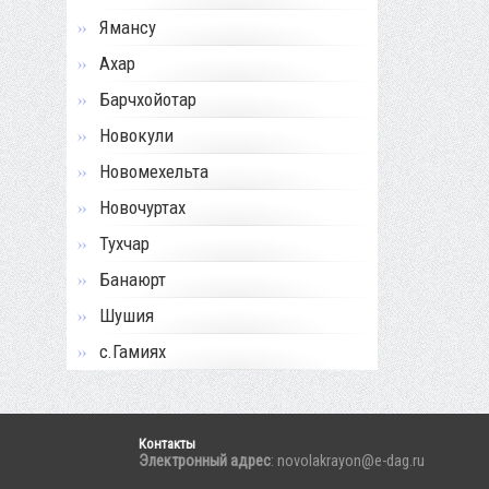
Ямансу
Ахар
Барчхойотар
Новокули
Новомехельта
Новочуртах
Тухчар
Банаюрт
Шушия
с.Гамиях
Контакты
Электронный адрес
: novolakrayon@e-dag.ru