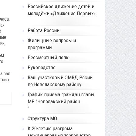
Российское движение детей и
молодёжи «Движение Первых»
часа.
ная
Работа России
в
лые
Жилищные вопросы и
ии,
программы
ом
Бессмертный полк
то
Руководство
а зал
Ваш участковый ОМВД Росии
стных
по Новолакскому району
График приема граждан главы
МР "Новолакский район
"
Структура МО
К 20-летию разгрома
международных террористов