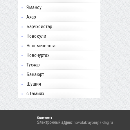
Ямансу
Ахар
Барчхойотар
Новокули
Новомехельта
Новочуртах
Тухчар
Банаюрт
Шушия
с.Гамиях
Контакты
Электронный адрес
: novolakrayon@e-dag.ru