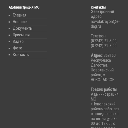
Администрация МО
Контакты
Электронный
Главная
адрес
:
novolakrayon@e-
Новости
dag.ru
Документы
Приемная
Телефон
:
(87242) 21-5-00,
Видео
(87242) 21-3-00
Фото
Контакты
Адрес
: 368160,
Республика
Дагестан,
Новолакский
район, с.
НОВОЛАКСОЕ
График работы
Администрация
МО
«Новолакский
район» работает
с понедельника
по пятницу с 8-
00 до 18-00 , с